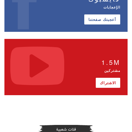
الإعجابات
أعجبتك صفحتنا
1.5M
مشتركين
الاشتراك
فئات شعبية