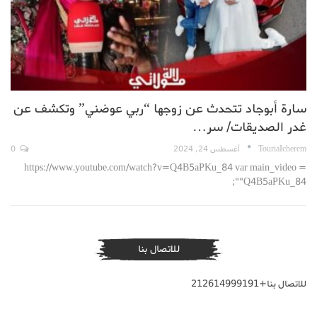
سارة أبوجاد تتحدث عن زوجها “ربي عوضني” وتكشف عن
غدر الصديقات/ سر…
TouriaIcherem
أغسطس 24, 2024
0
https://www.youtube.com/watch?v=Q4B5aPKu_84 var main_video =
"Q4B5aPKu_84";
للاتصال بنا
للاتصال بنا+212614999191