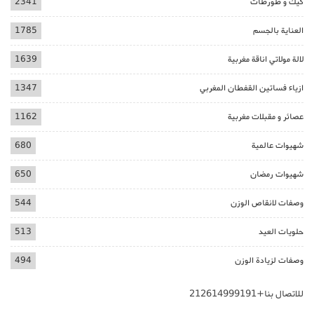
كيك و طورطات
2341
العناية بالجسم
1785
لالة مولاتي اناقة مغربية
1639
ازياء فساتين القفطان المغربي
1347
عصائر و مقبلات مغربية
1162
شهيوات عالمية
680
شهيوات رمضان
650
وصفات لانقاص الوزن
544
حلويات العيد
513
وصفات لزيادة الوزن
494
للاتصال بنا+212614999191