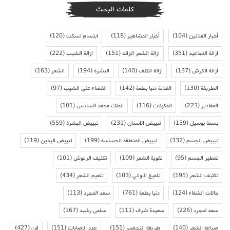
كلمات البحث
أخبار الفنانين
(104)
أخبار المشاهير
(118)
ابتسام تسكت
(120)
ازالة التجاعيد
(351)
ازالة الشعر الزائد
(151)
ازالة الشيب
(222)
ازالة الكرش
(137)
ازالة الكلف
(140)
البشرة
(194)
الشعر
(163)
الطريقة
(130)
الفنانة دنيا بطمة
(142)
القضاء على الشيب
(97)
المقادير
(223)
المكونات
(116)
الملك محمد السادس
(101)
بسمة بوسيل
(139)
تبييض الاسنان
(231)
تبييض البشرة
(559)
تبييض الجسم
(332)
تبييض المنطقة الحساسة
(199)
تبييض اليدين
(119)
تعطير الجسم
(95)
تقوية الشعر
(109)
تكثيف الرموش
(101)
تكثيف الشعر
(195)
تلميع الاواني
(103)
تنعيم الشعر
(434)
حالات الشفاء
(124)
دنيا بطمة
(761)
سعد المجرد
(113)
سعد لمجرد
(226)
سعيدة شرف
(111)
سلمى رشيد
(167)
صباغة الشعر
(140)
طريقة التحضير
(151)
عدد الاصابات
(151)
فن
(427)