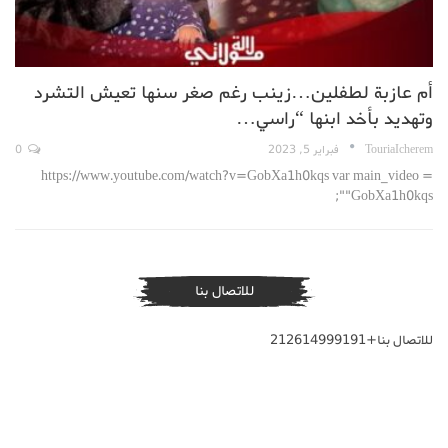
أم عازبة لطفلين…زينب رغم صغر سنها تعيش التشرد
وتهديد بأخد ابنها “راسي…
TouriaIcherem
فبراير 5, 2023
0
https://www.youtube.com/watch?v=GobXa1h0kqs var main_video =
"GobXa1h0kqs";
للاتصال بنا
للاتصال بنا+212614999191