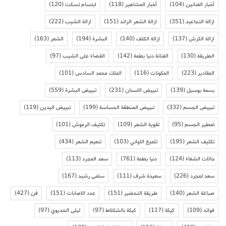
أخبار الفنانين
(104)
أخبار المشاهير
(118)
ابتسام تسكت
(120)
ازالة التجاعيد
(351)
ازالة الشعر الزائد
(151)
ازالة الشيب
(222)
ازالة الكرش
(137)
ازالة الكلف
(140)
البشرة
(194)
الشعر
(163)
الطريقة
(130)
الفنانة دنيا بطمة
(142)
القضاء على الشيب
(97)
المقادير
(223)
المكونات
(116)
الملك محمد السادس
(101)
بسمة بوسيل
(139)
تبييض الاسنان
(231)
تبييض البشرة
(559)
تبييض الجسم
(332)
تبييض المنطقة الحساسة
(199)
تبييض اليدين
(119)
تعطير الجسم
(95)
تقوية الشعر
(109)
تكثيف الرموش
(101)
تكثيف الشعر
(195)
تلميع الاواني
(103)
تنعيم الشعر
(434)
حالات الشفاء
(124)
دنيا بطمة
(761)
سعد المجرد
(113)
سعد لمجرد
(226)
سعيدة شرف
(111)
سلمى رشيد
(167)
صباغة الشعر
(140)
طريقة التحضير
(151)
عدد الاصابات
(151)
فن
(427)
فوائد
(109)
كيكة
(117)
كيكة بالشكلاط
(97)
ليلى الحديوي
(97)