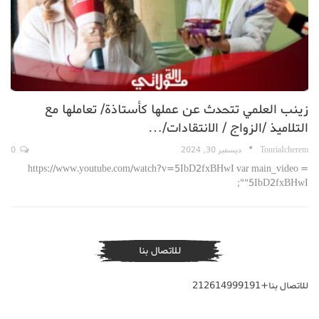
زينب العلمي تتحدث عن عملها كأستاذة/ تعاملها مع
التلاميذ /الزواج / الانتقادات/…
TouriaIcherem
ديسمبر 30, 2024
0
https://www.youtube.com/watch?v=5IbD2fxBHwI var main_video =
"5IbD2fxBHwI";
للاتصال بنا
للاتصال بنا+212614999191