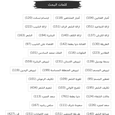
كلمات البحث
أخبار الفنانين
(104)
أخبار المشاهير
(118)
ابتسام تسكت
(120)
ازالة التجاعيد
(351)
ازالة الشعر الزائد
(151)
ازالة الشيب
(222)
ازالة الكرش
(137)
ازالة الكلف
(140)
البشرة
(194)
الشعر
(163)
الطريقة
(130)
الفنانة دنيا بطمة
(142)
القضاء على الشيب
(97)
المقادير
(223)
المكونات
(116)
الملك محمد السادس
(101)
بسمة بوسيل
(139)
تبييض الاسنان
(231)
تبييض البشرة
(559)
تبييض الجسم
(332)
تبييض المنطقة الحساسة
(199)
تبييض اليدين
(119)
تعطير الجسم
(95)
تقوية الشعر
(109)
تكثيف الرموش
(101)
تكثيف الشعر
(195)
تلميع الاواني
(103)
تنعيم الشعر
(434)
حالات الشفاء
(124)
دنيا بطمة
(761)
سعد المجرد
(113)
سعد لمجرد
(226)
سعيدة شرف
(111)
سلمى رشيد
(167)
صباغة الشعر
(140)
طريقة التحضير
(151)
عدد الاصابات
(151)
فن
(427)