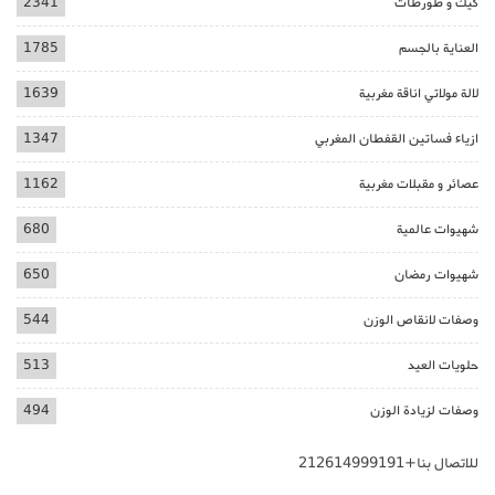
كيك و طورطات
2341
العناية بالجسم
1785
لالة مولاتي اناقة مغربية
1639
ازياء فساتين القفطان المغربي
1347
عصائر و مقبلات مغربية
1162
شهيوات عالمية
680
شهيوات رمضان
650
وصفات لانقاص الوزن
544
حلويات العيد
513
وصفات لزيادة الوزن
494
للاتصال بنا+212614999191