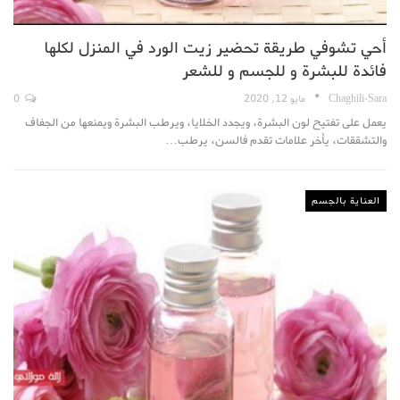
أحي تشوفي طريقة تحضير زيت الورد في المنزل لكلها
فائدة للبشرة و للجسم و للشعر
Chaghili-Sara
مايو 12, 2020
0
يعمل على تفتيح لون البشرة، ويجدد الخلايا، ويرطب البشرة ويمنعها من الجفاف
والتشققات، يأخر علامات تقدم فالسن، يرطب…
العناية بالجسم