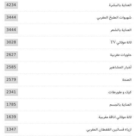
العناية بالبشرة
4234
شهيوات الطبخ المغربي
3444
العناية بالشعر
3444
لالة مولاتي TV
3028
حلويات مغربية
2627
أخبار المشاهير
2585
الصحة
2579
كيك و طورطات
2341
العناية بالجسم
1785
لالة مولاتي اناقة مغربية
1639
ازياء فساتين القفطان المغربي
1347