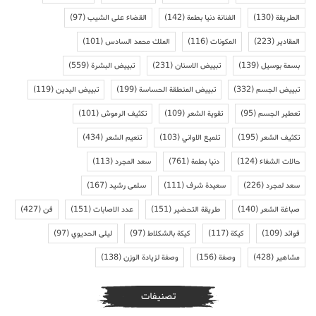
الطريقة
(130)
الفنانة دنيا بطمة
(142)
القضاء على الشيب
(97)
المقادير
(223)
المكونات
(116)
الملك محمد السادس
(101)
بسمة بوسيل
(139)
تبييض الاسنان
(231)
تبييض البشرة
(559)
تبييض الجسم
(332)
تبييض المنطقة الحساسة
(199)
تبييض اليدين
(119)
تعطير الجسم
(95)
تقوية الشعر
(109)
تكثيف الرموش
(101)
تكثيف الشعر
(195)
تلميع الاواني
(103)
تنعيم الشعر
(434)
حالات الشفاء
(124)
دنيا بطمة
(761)
سعد المجرد
(113)
سعد لمجرد
(226)
سعيدة شرف
(111)
سلمى رشيد
(167)
صباغة الشعر
(140)
طريقة التحضير
(151)
عدد الاصابات
(151)
فن
(427)
فوائد
(109)
كيكة
(117)
كيكة بالشكلاط
(97)
ليلى الحديوي
(97)
مشاهير
(428)
وصفة
(156)
وصفة لزيادة الوزن
(138)
تصنيفات