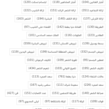
أخبار الفنانين
(104)
أخبار المشاهير
(118)
ابتسام تسكت
(120)
ازالة التجاعيد
(351)
ازالة الشعر الزائد
(151)
ازالة الشيب
(222)
ازالة الكرش
(137)
ازالة الكلف
(140)
البشرة
(194)
الشعر
(163)
الطريقة
(130)
الفنانة دنيا بطمة
(142)
القضاء على الشيب
(97)
المقادير
(223)
المكونات
(116)
الملك محمد السادس
(101)
بسمة بوسيل
(139)
تبييض الاسنان
(231)
تبييض البشرة
(559)
تبييض الجسم
(332)
تبييض المنطقة الحساسة
(199)
تبييض اليدين
(119)
تعطير الجسم
(95)
تقوية الشعر
(109)
تكثيف الرموش
(101)
تكثيف الشعر
(195)
تلميع الاواني
(103)
تنعيم الشعر
(434)
حالات الشفاء
(124)
دنيا بطمة
(761)
سعد المجرد
(113)
سعد لمجرد
(226)
سعيدة شرف
(111)
سلمى رشيد
(167)
صباغة الشعر
(140)
طريقة التحضير
(151)
عدد الاصابات
(151)
فن
(427)
فوائد
(109)
كيكة
(117)
كيكة بالشكلاط
(97)
ليلى الحديوي
(97)