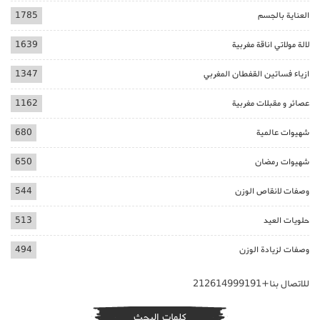
العناية بالجسم
1785
لالة مولاتي اناقة مغربية
1639
ازياء فساتين القفطان المغربي
1347
عصائر و مقبلات مغربية
1162
شهيوات عالمية
680
شهيوات رمضان
650
وصفات لانقاص الوزن
544
حلويات العيد
513
وصفات لزيادة الوزن
494
للاتصال بنا+212614999191
كلمات البحث