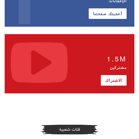
الإعجابات
أعجبتك صفحتنا
1.5M
مشتركين
الاشتراك
فئات شعبية