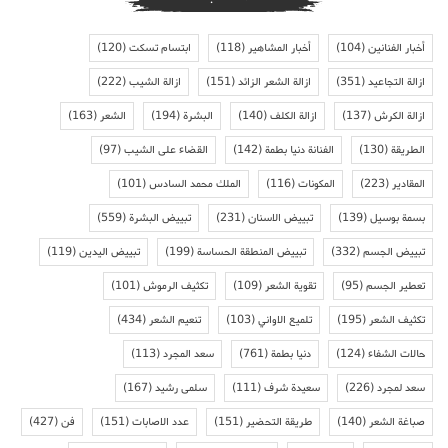
أخبار الفنانين
(104)
أخبار المشاهير
(118)
ابتسام تسكت
(120)
ازالة التجاعيد
(351)
ازالة الشعر الزائد
(151)
ازالة الشيب
(222)
ازالة الكرش
(137)
ازالة الكلف
(140)
البشرة
(194)
الشعر
(163)
الطريقة
(130)
الفنانة دنيا بطمة
(142)
القضاء على الشيب
(97)
المقادير
(223)
المكونات
(116)
الملك محمد السادس
(101)
بسمة بوسيل
(139)
تبييض الاسنان
(231)
تبييض البشرة
(559)
تبييض الجسم
(332)
تبييض المنطقة الحساسة
(199)
تبييض اليدين
(119)
تعطير الجسم
(95)
تقوية الشعر
(109)
تكثيف الرموش
(101)
تكثيف الشعر
(195)
تلميع الاواني
(103)
تنعيم الشعر
(434)
حالات الشفاء
(124)
دنيا بطمة
(761)
سعد المجرد
(113)
سعد لمجرد
(226)
سعيدة شرف
(111)
سلمى رشيد
(167)
صباغة الشعر
(140)
طريقة التحضير
(151)
عدد الاصابات
(151)
فن
(427)