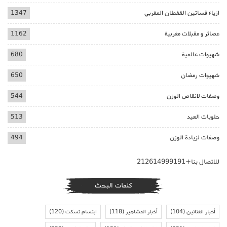
ازياء فساتين القفطان المغربي
1347
عصائر و مقبلات مغربية
1162
شهيوات عالمية
680
شهيوات رمضان
650
وصفات لانقاص الوزن
544
حلويات العيد
513
وصفات لزيادة الوزن
494
للاتصال بنا+212614999191
كلمات البحث
أخبار الفنانين
(104)
أخبار المشاهير
(118)
ابتسام تسكت
(120)