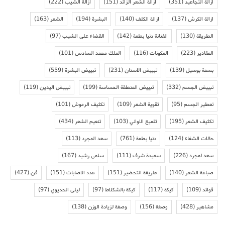
ازالة التجاعيد
(351)
ازالة الشعر الزائد
(151)
ازالة الشيب
(222)
ازالة الكرش
(137)
ازالة الكلف
(140)
البشرة
(194)
الشعر
(163)
الطريقة
(130)
الفنانة دنيا بطمة
(142)
القضاء على الشيب
(97)
المقادير
(223)
المكونات
(116)
الملك محمد السادس
(101)
بسمة بوسيل
(139)
تبييض الاسنان
(231)
تبييض البشرة
(559)
تبييض الجسم
(332)
تبييض المنطقة الحساسة
(199)
تبييض اليدين
(119)
تعطير الجسم
(95)
تقوية الشعر
(109)
تكثيف الرموش
(101)
تكثيف الشعر
(195)
تلميع الاواني
(103)
تنعيم الشعر
(434)
حالات الشفاء
(124)
دنيا بطمة
(761)
سعد المجرد
(113)
سعد لمجرد
(226)
سعيدة شرف
(111)
سلمى رشيد
(167)
صباغة الشعر
(140)
طريقة التحضير
(151)
عدد الاصابات
(151)
فن
(427)
فوائد
(109)
كيكة
(117)
كيكة بالشكلاط
(97)
ليلى الحديوي
(97)
مشاهير
(428)
وصفة
(156)
وصفة لزيادة الوزن
(138)