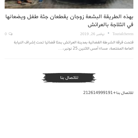
بهذه الطريقة البشعة زوجان يقطعان جثة طفل ويضعانها
في الثلاجة بالعرائش
TouriaIcherem
نوفمبر 26, 2019
0
فتحت فرقة الشرطة القضائية بمدينة العرائش بحثا قضائيا تحت إشراف النيابة
العامة المختصة، مساء أمس الاثنين 25 نونبر،…
للاتصال بنا
للاتصال بنا+212614999191