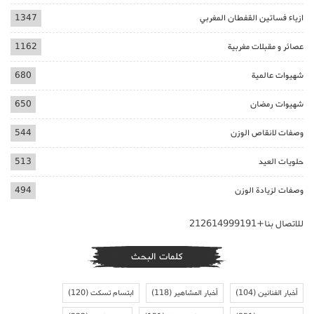
ازياء فساتين القفطان المغربي
1347
عصائر و مقبلات مغربية
1162
شهيوات عالمية
680
شهيوات رمضان
650
وصفات لانقاص الوزن
544
حلويات العيد
513
وصفات لزيادة الوزن
494
للاتصال بنا+212614999191
كلمات البحث
أخبار الفنانين
(104)
أخبار المشاهير
(118)
ابتسام تسكت
(120)