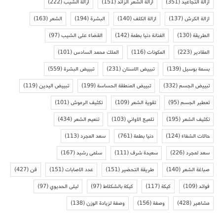
ازالة التجاعيد
(351)
ازالة الشعر الزائد
(151)
ازالة الشيب
(222)
ازالة الكرش
(137)
ازالة الكلف
(140)
البشرة
(194)
الشعر
(163)
الطريقة
(130)
الفنانة دنيا بطمة
(142)
القضاء على الشيب
(97)
المقادير
(223)
المكونات
(116)
الملك محمد السادس
(101)
بسمة بوسيل
(139)
تبييض الاسنان
(231)
تبييض البشرة
(559)
تبييض الجسم
(332)
تبييض المنطقة الحساسة
(199)
تبييض اليدين
(119)
تعطير الجسم
(95)
تقوية الشعر
(109)
تكثيف الرموش
(101)
تكثيف الشعر
(195)
تلميع الاواني
(103)
تنعيم الشعر
(434)
حالات الشفاء
(124)
دنيا بطمة
(761)
سعد المجرد
(113)
سعد لمجرد
(226)
سعيدة شرف
(111)
سلمى رشيد
(167)
صباغة الشعر
(140)
طريقة التحضير
(151)
عدد الاصابات
(151)
فن
(427)
فوائد
(109)
كيكة
(117)
كيكة بالشكلاط
(97)
ليلى الحديوي
(97)
مشاهير
(428)
وصفة
(156)
وصفة لزيادة الوزن
(138)