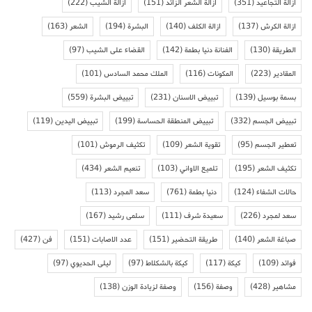
ازالة التجاعيد
(351)
ازالة الشعر الزائد
(151)
ازالة الشيب
(222)
ازالة الكرش
(137)
ازالة الكلف
(140)
البشرة
(194)
الشعر
(163)
الطريقة
(130)
الفنانة دنيا بطمة
(142)
القضاء على الشيب
(97)
المقادير
(223)
المكونات
(116)
الملك محمد السادس
(101)
بسمة بوسيل
(139)
تبييض الاسنان
(231)
تبييض البشرة
(559)
تبييض الجسم
(332)
تبييض المنطقة الحساسة
(199)
تبييض اليدين
(119)
تعطير الجسم
(95)
تقوية الشعر
(109)
تكثيف الرموش
(101)
تكثيف الشعر
(195)
تلميع الاواني
(103)
تنعيم الشعر
(434)
حالات الشفاء
(124)
دنيا بطمة
(761)
سعد المجرد
(113)
سعد لمجرد
(226)
سعيدة شرف
(111)
سلمى رشيد
(167)
صباغة الشعر
(140)
طريقة التحضير
(151)
عدد الاصابات
(151)
فن
(427)
فوائد
(109)
كيكة
(117)
كيكة بالشكلاط
(97)
ليلى الحديوي
(97)
مشاهير
(428)
وصفة
(156)
وصفة لزيادة الوزن
(138)