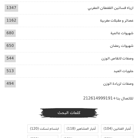
ازياء فساتين القفطان المغربي
1347
عصائر و مقبلات مغربية
1162
شهيوات عالمية
680
شهيوات رمضان
650
وصفات لانقاص الوزن
544
حلويات العيد
513
وصفات لزيادة الوزن
494
للاتصال بنا+212614999191
كلمات البحث
أخبار الفنانين
(104)
أخبار المشاهير
(118)
ابتسام تسكت
(120)