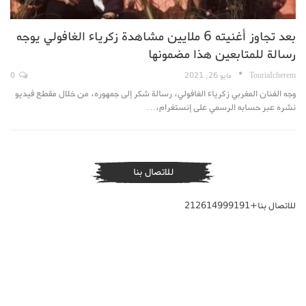
بعد تجاوز أغنيته 6 ملايين مشاهدة زكرياء الغافولي يوجه
رسالة للمتابعين هذا مضمونها
TouriaIcherem
مايو 26, 2021
0
وجه الفنان المغربي زكرياء الغافولي، رسالة شكر إلى جمهوره، من خلال مقطع فيديو
نشره عبر حسابه الرسمي على إنستغرام،…
للاتصال بنا
للاتصال بنا+212614999191