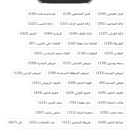
أخبار الفنانين
(104)
أخبار المشاهير
(118)
ابتسام تسكت
(120)
ازالة التجاعيد
(351)
ازالة الشعر الزائد
(151)
ازالة الشيب
(222)
ازالة الكرش
(137)
ازالة الكلف
(140)
البشرة
(194)
الشعر
(163)
الطريقة
(130)
الفنانة دنيا بطمة
(142)
القضاء على الشيب
(97)
المقادير
(223)
المكونات
(116)
الملك محمد السادس
(101)
بسمة بوسيل
(139)
تبييض الاسنان
(231)
تبييض البشرة
(559)
تبييض الجسم
(332)
تبييض المنطقة الحساسة
(199)
تبييض اليدين
(119)
تعطير الجسم
(95)
تقوية الشعر
(109)
تكثيف الرموش
(101)
تكثيف الشعر
(195)
تلميع الاواني
(103)
تنعيم الشعر
(434)
حالات الشفاء
(124)
دنيا بطمة
(761)
سعد المجرد
(113)
سعد لمجرد
(226)
سعيدة شرف
(111)
سلمى رشيد
(167)
صباغة الشعر
(140)
طريقة التحضير
(151)
عدد الاصابات
(151)
فن
(427)