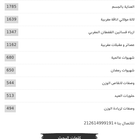
العناية بالجسم
1785
لالة مولاتي اناقة مغربية
1639
ازياء فساتين القفطان المغربي
1347
عصائر و مقبلات مغربية
1162
شهيوات عالمية
680
شهيوات رمضان
650
وصفات لانقاص الوزن
544
حلويات العيد
513
وصفات لزيادة الوزن
494
للاتصال بنا+212614999191
كلمات البحث