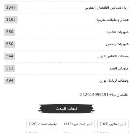
ازياء فساتين القفطان المغربي
1347
عصائر و مقبلات مغربية
1162
شهيوات عالمية
680
شهيوات رمضان
650
وصفات لانقاص الوزن
544
حلويات العيد
513
وصفات لزيادة الوزن
494
للاتصال بنا+212614999191
كلمات البحث
أخبار الفنانين
(104)
أخبار المشاهير
(118)
ابتسام تسكت
(120)