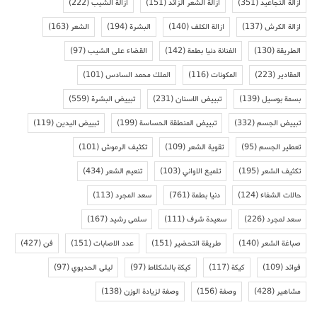
ازالة التجاعيد
(351)
ازالة الشعر الزائد
(151)
ازالة الشيب
(222)
ازالة الكرش
(137)
ازالة الكلف
(140)
البشرة
(194)
الشعر
(163)
الطريقة
(130)
الفنانة دنيا بطمة
(142)
القضاء على الشيب
(97)
المقادير
(223)
المكونات
(116)
الملك محمد السادس
(101)
بسمة بوسيل
(139)
تبييض الاسنان
(231)
تبييض البشرة
(559)
تبييض الجسم
(332)
تبييض المنطقة الحساسة
(199)
تبييض اليدين
(119)
تعطير الجسم
(95)
تقوية الشعر
(109)
تكثيف الرموش
(101)
تكثيف الشعر
(195)
تلميع الاواني
(103)
تنعيم الشعر
(434)
حالات الشفاء
(124)
دنيا بطمة
(761)
سعد المجرد
(113)
سعد لمجرد
(226)
سعيدة شرف
(111)
سلمى رشيد
(167)
صباغة الشعر
(140)
طريقة التحضير
(151)
عدد الاصابات
(151)
فن
(427)
فوائد
(109)
كيكة
(117)
كيكة بالشكلاط
(97)
ليلى الحديوي
(97)
مشاهير
(428)
وصفة
(156)
وصفة لزيادة الوزن
(138)