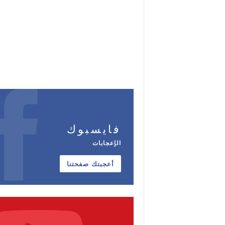
فايسبوك
الإعجابات
أعجبتك صفحتنا