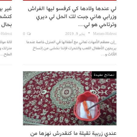
لي عندها ولادها كي كرفسو ليها الفراش
غير ب
وزرابي هاني جبت لك الحل لي ديري
كنشطب
وترتاحي هو لي…
بحال 
Mariam-Hidessi
يناير 9, 2019
0
-Hidessi
_إن معظم الأمهات تعاني مع أطفالها في المنزل خاصة عندما
لالة مول
يريدون الأطفال اللعب والتحرك فإننا نخشى من إتساخ
منزلك و
الأثاث و…
الملح…
نصائح مفيدة
عندي زربية تقيلة ما كنقدرش نهزها من