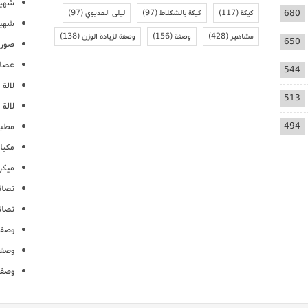
شهيو
680
كيكة
(117)
كيكة بالشكلاط
(97)
ليلى الحديوي
(97)
شهيو
مشاهير
(428)
وصفة
(156)
وصفة لزيادة الوزن
(138)
650
صور 
عصائ
544
لالة م
513
لالة 
494
مطبخ
مكيا
ميكرو
نصائ
نصائ
وصفا
وصفا
وصفا