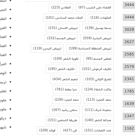
الحمل
3444
القضاء على الشيب
(97)
المقادير
(223)
الحيا
3444
المكونات
(116)
الملك محمد السادس
(101)
الطب
العر
بسمة بوسيل
(139)
تبييض الاسنان
(231)
3028
العنا
تبييض البشرة
(559)
تبييض الجسم
(332)
2627
العن
تبييض المنطقة الحساسة
(199)
تبييض اليدين
(119)
2585
العنا
تعطير الجسم
(95)
تقوية الشعر
(109)
المرأ
2579
تكثيف الرموش
(101)
تكثيف الشعر
(195)
الوص
2341
تلميع الاواني
(103)
تنعيم الشعر
(434)
تربية
حالات الشفاء
(124)
دنيا بطمة
(761)
تعلي
1785
سعد المجرد
(113)
سعد لمجرد
(226)
حلوي
1639
حلوي
سعيدة شرف
(111)
سلمى رشيد
(167)
1347
ديكو
صباغة الشعر
(140)
طريقة التحضير
(151)
شهيو
1162
عدد الاصابات
(151)
فن
(427)
فوائد
(109)