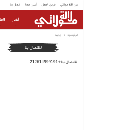
عن لالة مولاتي
فريق العمل
أعلن معنا
اتصل بنا
أخبار
الط
الرئيسية
زربية
للاتصال بنا
للاتصال بنا+212614999191