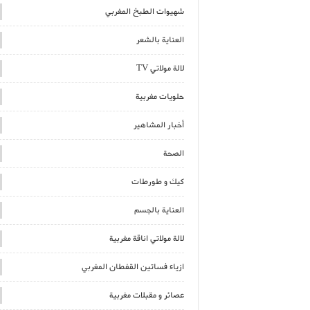
شهيوات الطبخ المغربي
العناية بالشعر
لالة مولاتي TV
حلويات مغربية
أخبار المشاهير
الصحة
كيك و طورطات
العناية بالجسم
لالة مولاتي اناقة مغربية
ازياء فساتين القفطان المغربي
عصائر و مقبلات مغربية