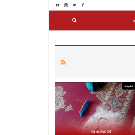
و
مفيدة