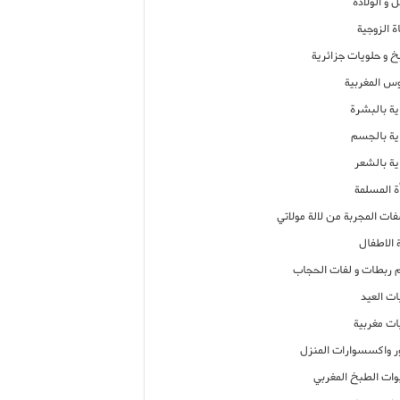
 و الولادة
ة الزوجية
خ و حلويات جزائرية
وس المغربية
ية بالبشرة
اية بالجسم
ية بالشعر
ة المسلمة
فات المجربة من لالة مولاتي
 الاطفال
م ربطات و لفات الحجاب
ات العيد
ات مغربية
ر واكسسوارات المنزل
ات الطبخ المغربي