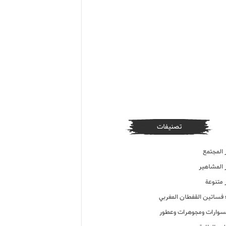
تصنيفات
 المجتمع
ر المشاهير
 متنوعة
ء فساتين القفطان المغربي
وارات ومجوهرات وعطور