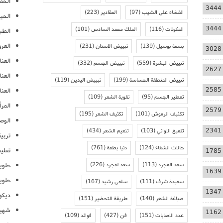
الحمل
3444
القضاء على الشيب
(97)
المقادير
(223)
الحيا
3444
المكونات
(116)
الملك محمد السادس
(101)
الطب
العر
بسمة بوسيل
(139)
تبييض الاسنان
(231)
3028
العنا
تبييض البشرة
(559)
تبييض الجسم
(332)
2627
العن
تبييض المنطقة الحساسة
(199)
تبييض اليدين
(119)
2585
العنا
تعطير الجسم
(95)
تقوية الشعر
(109)
المرأ
2579
تكثيف الرموش
(101)
تكثيف الشعر
(195)
الوص
2341
تلميع الاواني
(103)
تنعيم الشعر
(434)
تربية
حالات الشفاء
(124)
دنيا بطمة
(761)
تعلي
1785
سعد المجرد
(113)
سعد لمجرد
(226)
حلوي
1639
حلوي
سعيدة شرف
(111)
سلمى رشيد
(167)
1347
ديكو
صباغة الشعر
(140)
طريقة التحضير
(151)
شهيو
1162
عدد الاصابات
(151)
فن
(427)
فوائد
(109)