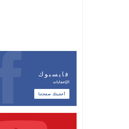
فايسبوك
الإعجابات
أعجبتك صفحتنا