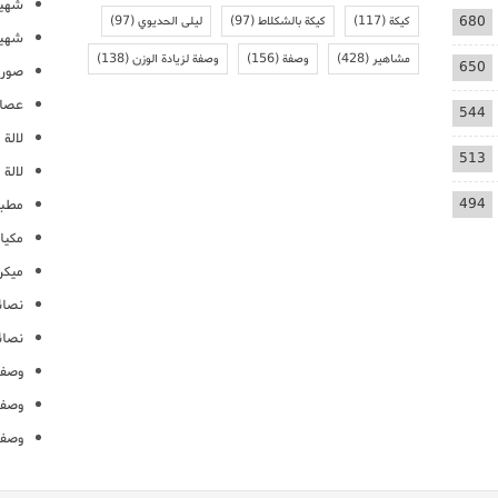
شهيو
680
كيكة
(117)
كيكة بالشكلاط
(97)
ليلى الحديوي
(97)
شهيو
مشاهير
(428)
وصفة
(156)
وصفة لزيادة الوزن
(138)
650
صور 
عصائ
544
لالة م
513
لالة 
494
مطبخ
مكيا
ميكرو
نصائ
نصائ
وصفا
وصفا
وصفا