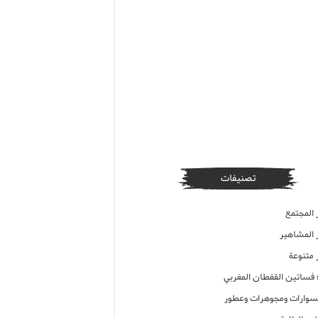
تصنيفات
 المجتمع
ر المشاهير
 متنوعة
ء فساتين القفطان المغربي
وارات ومجوهرات وعطور