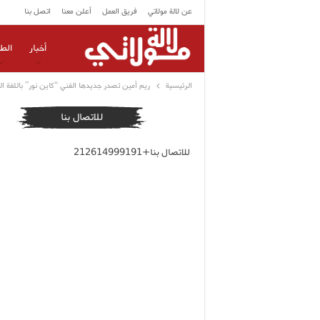
عن لالة مولاتي
فريق العمل
أعلن معنا
اتصل بنا
أخبار
الط
الرئيسية
ريم أمين تصدر جديدها الفني “كاين نور” باللغة الع
للاتصال بنا
للاتصال بنا+212614999191