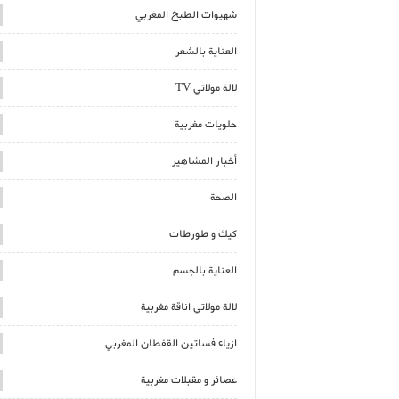
شهيوات الطبخ المغربي
العناية بالشعر
لالة مولاتي TV
حلويات مغربية
أخبار المشاهير
الصحة
كيك و طورطات
العناية بالجسم
لالة مولاتي اناقة مغربية
ازياء فساتين القفطان المغربي
عصائر و مقبلات مغربية