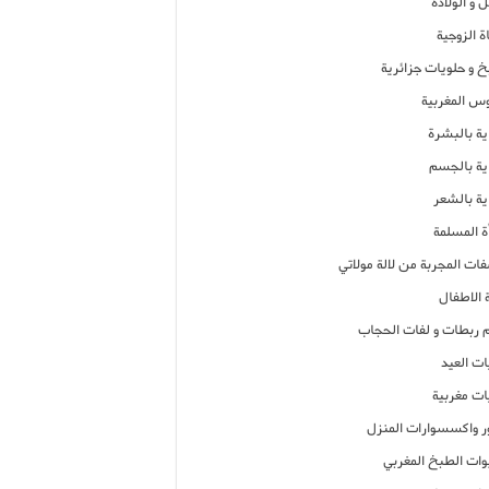
 و الولادة
ة الزوجية
خ و حلويات جزائرية
وس المغربية
ية بالبشرة
اية بالجسم
ية بالشعر
ة المسلمة
فات المجربة من لالة مولاتي
 الاطفال
م ربطات و لفات الحجاب
ات العيد
ات مغربية
ر واكسسوارات المنزل
ات الطبخ المغربي