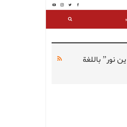
و
ن نور” باللغة