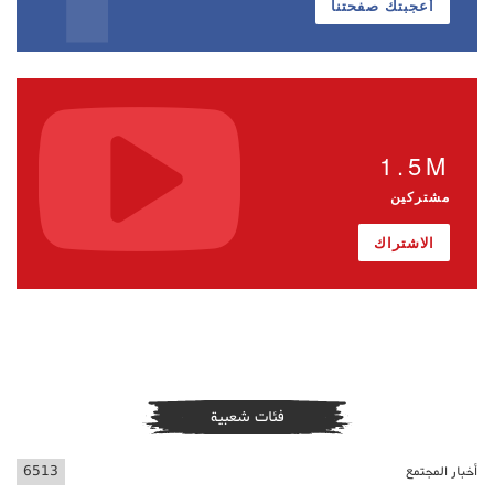
أعجبتك صفحتنا
1.5M
مشتركين
الاشتراك
فئات شعبية
أخبار المجتمع
6513