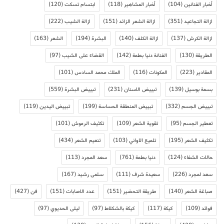
أخبار الفنانين
(104)
أخبار المشاهير
(118)
ابتسام تسكت
(120)
ازالة التجاعيد
(351)
ازالة الشعر الزائد
(151)
ازالة الشيب
(222)
ازالة الكرش
(137)
ازالة الكلف
(140)
البشرة
(194)
الشعر
(163)
الطريقة
(130)
الفنانة دنيا بطمة
(142)
القضاء على الشيب
(97)
المقادير
(223)
المكونات
(116)
الملك محمد السادس
(101)
بسمة بوسيل
(139)
تبييض الاسنان
(231)
تبييض البشرة
(559)
تبييض الجسم
(332)
تبييض المنطقة الحساسة
(199)
تبييض اليدين
(119)
تعطير الجسم
(95)
تقوية الشعر
(109)
تكثيف الرموش
(101)
تكثيف الشعر
(195)
تلميع الاواني
(103)
تنعيم الشعر
(434)
حالات الشفاء
(124)
دنيا بطمة
(761)
سعد المجرد
(113)
سعد لمجرد
(226)
سعيدة شرف
(111)
سلمى رشيد
(167)
صباغة الشعر
(140)
طريقة التحضير
(151)
عدد الاصابات
(151)
فن
(427)
فوائد
(109)
كيكة
(117)
كيكة بالشكلاط
(97)
ليلى الحديوي
(97)