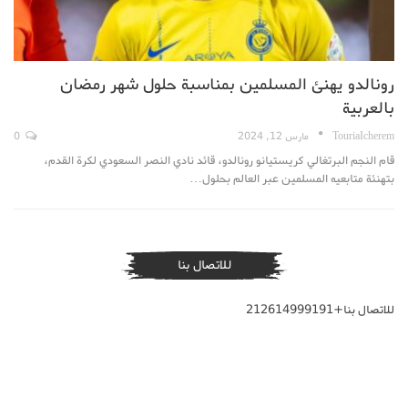
رونالدو يهنئ المسلمين بمناسبة حلول شهر رمضان
بالعربية
TouriaIcherem
مارس 12, 2024
0
قام النجم البرتغالي كريستيانو رونالدو، قائد نادي النصر السعودي لكرة القدم،
بتهنئة متابعيه المسلمين عبر العالم بحلول…
للاتصال بنا
للاتصال بنا+212614999191