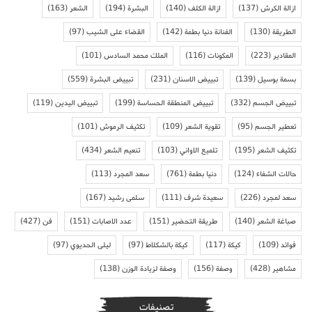
ازالة الكرش
(137)
ازالة الكلف
(140)
البشرة
(194)
الشعر
(163)
الطريقة
(130)
الفنانة دنيا بطمة
(142)
القضاء على الشيب
(97)
المقادير
(223)
المكونات
(116)
الملك محمد السادس
(101)
بسمة بوسيل
(139)
تبييض الاسنان
(231)
تبييض البشرة
(559)
تبييض الجسم
(332)
تبييض المنطقة الحساسة
(199)
تبييض اليدين
(119)
تعطير الجسم
(95)
تقوية الشعر
(109)
تكثيف الرموش
(101)
تكثيف الشعر
(195)
تلميع الاواني
(103)
تنعيم الشعر
(434)
حالات الشفاء
(124)
دنيا بطمة
(761)
سعد المجرد
(113)
سعد لمجرد
(226)
سعيدة شرف
(111)
سلمى رشيد
(167)
صباغة الشعر
(140)
طريقة التحضير
(151)
عدد الاصابات
(151)
فن
(427)
فوائد
(109)
كيكة
(117)
كيكة بالشكلاط
(97)
ليلى الحديوي
(97)
مشاهير
(428)
وصفة
(156)
وصفة لزيادة الوزن
(138)
تصنيفات