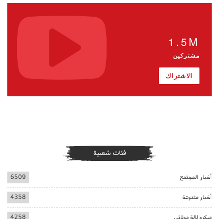
1.5M
مشتركين
الاشتراك
فئات شعبية
أخبار المجتمع
6509
أخبار متنوعة
4358
ميكرو لالة مولاتي
4258