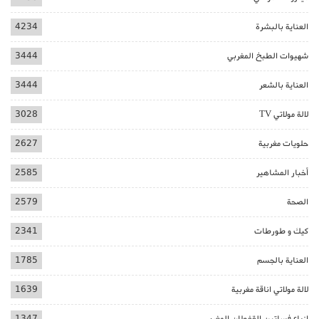
العناية بالبشرة
4234
شهيوات الطبخ المغربي
3444
العناية بالشعر
3444
لالة مولاتي TV
3028
حلويات مغربية
2627
أخبار المشاهير
2585
الصحة
2579
كيك و طورطات
2341
العناية بالجسم
1785
لالة مولاتي اناقة مغربية
1639
ازياء فساتين القفطان المغربي
1347