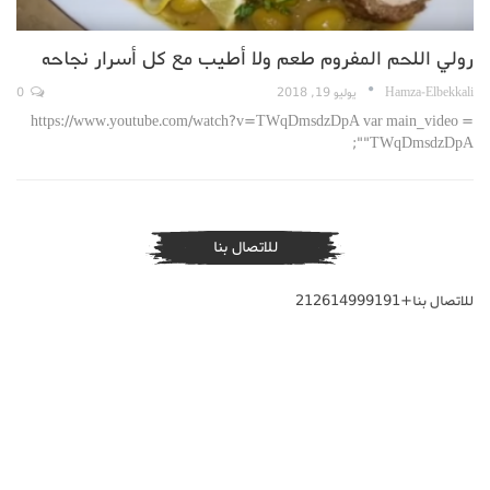
رولي اللحم المفروم طعم ولا أطيب مع كل أسرار نجاحه
Hamza-Elbekkali
يوليو 19, 2018
0
https://www.youtube.com/watch?v=TWqDmsdzDpA var main_video =
"TWqDmsdzDpA";
للاتصال بنا
للاتصال بنا+212614999191