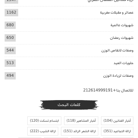
عصائر و مقبلات مغربية
1162
شهيوات عالمية
680
شهيوات رمضان
650
وصفات لانقاص الوزن
544
حلويات العيد
513
وصفات لزيادة الوزن
494
للاتصال بنا+212614999191
كلمات البحث
أخبار الفنانين
(104)
أخبار المشاهير
(118)
ابتسام تسكت
(120)
ازالة التجاعيد
(351)
ازالة الشعر الزائد
(151)
ازالة الشيب
(222)