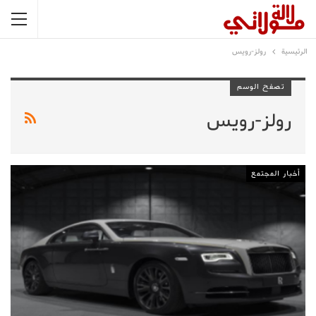
الرئيسية
رولز-رويس
تصفح الوسم
رولز-رويس
أخبار المجتمع