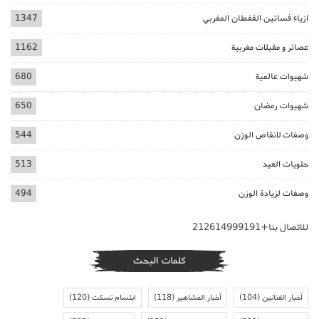
ازياء فساتين القفطان المغربي
1347
عصائر و مقبلات مغربية
1162
شهيوات عالمية
680
شهيوات رمضان
650
وصفات لانقاص الوزن
544
حلويات العيد
513
وصفات لزيادة الوزن
494
للاتصال بنا+212614999191
كلمات البحث
أخبار الفنانين
(104)
أخبار المشاهير
(118)
ابتسام تسكت
(120)