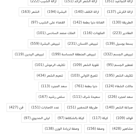
ازالة التجاعيد
(351)
ازالة الشعر الزائد
(151)
ازالة الشيب
(222)
ازالة الكرش
(137)
ازالة الكلف
(140)
البشرة
(194)
الشعر
(163)
الطريقة
(130)
الفنانة دنيا بطمة
(142)
القضاء على الشيب
(97)
المقادير
(223)
المكونات
(116)
الملك محمد السادس
(101)
بسمة بوسيل
(139)
تبييض الاسنان
(231)
تبييض البشرة
(559)
تبييض الجسم
(332)
تبييض المنطقة الحساسة
(199)
تبييض اليدين
(119)
تعطير الجسم
(95)
تقوية الشعر
(109)
تكثيف الرموش
(101)
تكثيف الشعر
(195)
تلميع الاواني
(103)
تنعيم الشعر
(434)
حالات الشفاء
(124)
دنيا بطمة
(761)
سعد المجرد
(113)
سعد لمجرد
(226)
سعيدة شرف
(111)
سلمى رشيد
(167)
صباغة الشعر
(140)
طريقة التحضير
(151)
عدد الاصابات
(151)
فن
(427)
فوائد
(109)
كيكة
(117)
كيكة بالشكلاط
(97)
ليلى الحديوي
(97)
مشاهير
(428)
وصفة
(156)
وصفة لزيادة الوزن
(138)