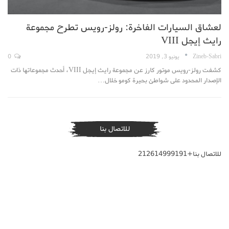
لعشاق السيارات الفاخرة: رولز-رويس تطرح مجموعة
رايث إيجل VIII
Zineb-Sabri
يونيو 3, 2019
0
كشفت رولز-رويس موتور كارز عن مجموعة رايث إيجل VIII، أحدث مجموعاتها ذات
الإصدار المحدود على شواطئ بحيرة كومو خلال…
للاتصال بنا
للاتصال بنا+212614999191