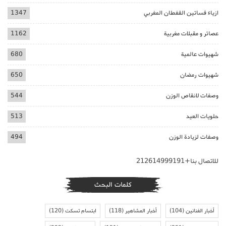
ازياء فساتين القفطان المغربي
1347
عصائر و مقبلات مغربية
1162
شهيوات عالمية
680
شهيوات رمضان
650
وصفات لانقاص الوزن
544
حلويات العيد
513
وصفات لزيادة الوزن
494
للاتصال بنا+212614999191
كلمات البحث
أخبار الفنانين
(104)
أخبار المشاهير
(118)
ابتسام تسكت
(120)