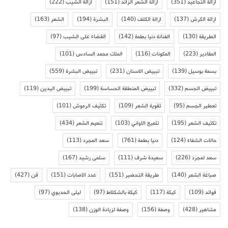
ازالة التجاعيد
(351)
ازالة الشعر الزائد
(151)
ازالة الشيب
(222)
ازالة الكرش
(137)
ازالة الكلف
(140)
البشرة
(194)
الشعر
(163)
الطريقة
(130)
الفنانة دنيا بطمة
(142)
القضاء على الشيب
(97)
المقادير
(223)
المكونات
(116)
الملك محمد السادس
(101)
بسمة بوسيل
(139)
تبييض الاسنان
(231)
تبييض البشرة
(559)
تبييض الجسم
(332)
تبييض المنطقة الحساسة
(199)
تبييض اليدين
(119)
تعطير الجسم
(95)
تقوية الشعر
(109)
تكثيف الرموش
(101)
تكثيف الشعر
(195)
تلميع الاواني
(103)
تنعيم الشعر
(434)
حالات الشفاء
(124)
دنيا بطمة
(761)
سعد المجرد
(113)
سعد لمجرد
(226)
سعيدة شرف
(111)
سلمى رشيد
(167)
صباغة الشعر
(140)
طريقة التحضير
(151)
عدد الاصابات
(151)
فن
(427)
فوائد
(109)
كيكة
(117)
كيكة بالشكلاط
(97)
ليلى الحديوي
(97)
مشاهير
(428)
وصفة
(156)
وصفة لزيادة الوزن
(138)