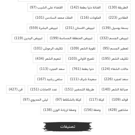
الطريقة
(130)
الفنانة دنيا بطمة
(142)
القضاء على الشيب
(97)
المقادير
(223)
المكونات
(116)
الملك محمد السادس
(101)
بسمة بوسيل
(139)
تبييض الاسنان
(231)
تبييض البشرة
(559)
تبييض الجسم
(332)
تبييض المنطقة الحساسة
(199)
تبييض اليدين
(119)
تعطير الجسم
(95)
تقوية الشعر
(109)
تكثيف الرموش
(101)
تكثيف الشعر
(195)
تلميع الاواني
(103)
تنعيم الشعر
(434)
حالات الشفاء
(124)
دنيا بطمة
(761)
سعد المجرد
(113)
سعد لمجرد
(226)
سعيدة شرف
(111)
سلمى رشيد
(167)
صباغة الشعر
(140)
طريقة التحضير
(151)
عدد الاصابات
(151)
فن
(427)
فوائد
(109)
كيكة
(117)
كيكة بالشكلاط
(97)
ليلى الحديوي
(97)
مشاهير
(428)
وصفة
(156)
وصفة لزيادة الوزن
(138)
تصنيفات