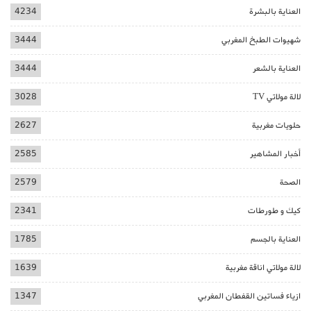
العناية بالبشرة
4234
شهيوات الطبخ المغربي
3444
العناية بالشعر
3444
لالة مولاتي TV
3028
حلويات مغربية
2627
أخبار المشاهير
2585
الصحة
2579
كيك و طورطات
2341
العناية بالجسم
1785
لالة مولاتي اناقة مغربية
1639
ازياء فساتين القفطان المغربي
1347