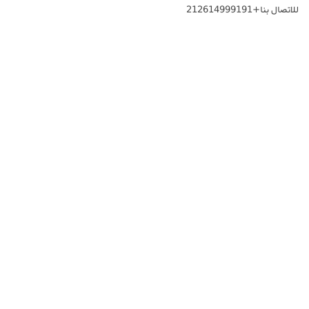
للاتصال بنا+212614999191