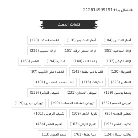
للاتصال بنا+212614999191
كلمات البحث
أخبار الفنانين
(104)
أخبار المشاهير
(118)
ابتسام تسكت
(120)
ازالة التجاعيد
(351)
ازالة الشعر الزائد
(151)
ازالة الشيب
(222)
ازالة الكرش
(137)
ازالة الكلف
(140)
البشرة
(194)
الشعر
(163)
الطريقة
(130)
الفنانة دنيا بطمة
(142)
القضاء على الشيب
(97)
المقادير
(223)
المكونات
(116)
الملك محمد السادس
(101)
بسمة بوسيل
(139)
تبييض الاسنان
(231)
تبييض البشرة
(559)
تبييض الجسم
(332)
تبييض المنطقة الحساسة
(199)
تبييض اليدين
(119)
تعطير الجسم
(95)
تقوية الشعر
(109)
تكثيف الرموش
(101)
تكثيف الشعر
(195)
تلميع الاواني
(103)
تنعيم الشعر
(434)
حالات الشفاء
(124)
دنيا بطمة
(761)
سعد المجرد
(113)