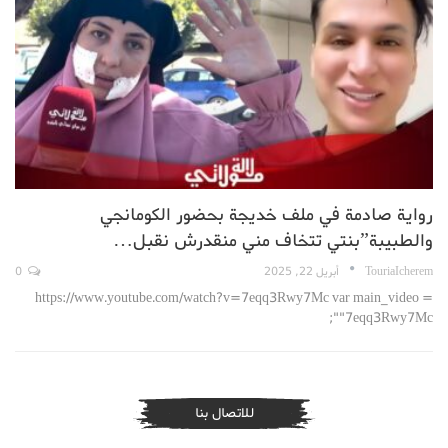
رواية صادمة في ملف خديجة بحضور الكومانجي
والطبيبة”بنتي تتخاف مني منقدرش نقبل…
TouriaIcherem
أبريل 22, 2025
0
https://www.youtube.com/watch?v=7eqq3Rwy7Mc var main_video =
"7eqq3Rwy7Mc";
للاتصال بنا