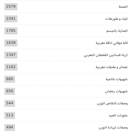
الصحة
2579
كيك و طورطات
2341
العناية بالجسم
1785
لالة مولاتي اناقة مغربية
1639
ازياء فساتين القفطان المغربي
1347
عصائر و مقبلات مغربية
1162
شهيوات عالمية
680
شهيوات رمضان
650
وصفات لانقاص الوزن
544
حلويات العيد
513
وصفات لزيادة الوزن
494