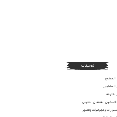
تصنيفات
 المجتمع
ر المشاهير
 متنوعة
ء فساتين القفطان المغربي
وارات ومجوهرات وعطور