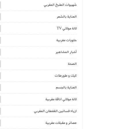
شهيوات الطبخ المغربي
العناية بالشعر
لالة مولاتي TV
حلويات مغربية
أخبار المشاهير
الصحة
كيك و طورطات
العناية بالجسم
لالة مولاتي اناقة مغربية
ازياء فساتين القفطان المغربي
عصائر و مقبلات مغربية