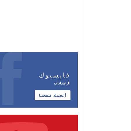
فايسبوك
الإعجابات
أعجبتك صفحتنا