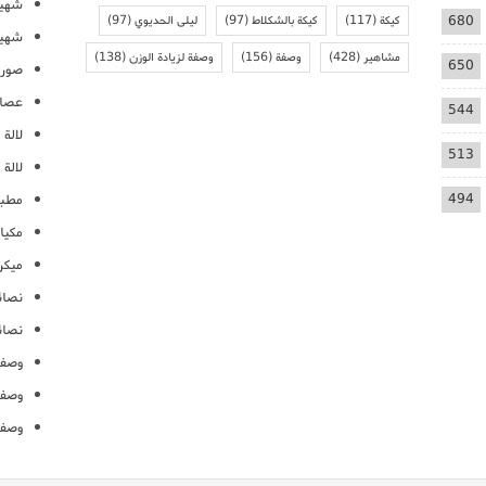
شهيو
680
كيكة
(117)
كيكة بالشكلاط
(97)
ليلى الحديوي
(97)
شهيو
مشاهير
(428)
وصفة
(156)
وصفة لزيادة الوزن
(138)
650
صور 
عصائ
544
لالة م
513
لالة 
494
مطبخ
مكيا
ميكرو
نصائ
نصائ
وصفا
وصفا
وصفا