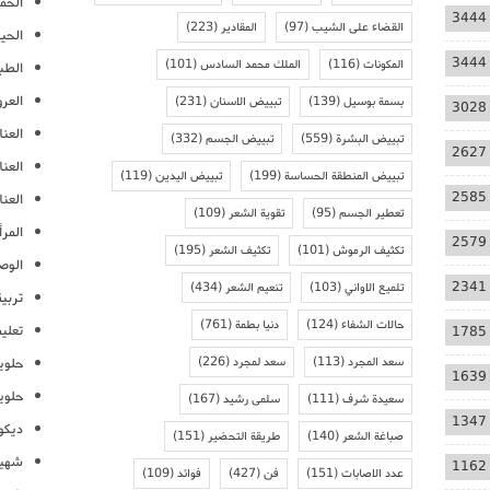
الحمل
3444
القضاء على الشيب
(97)
المقادير
(223)
الحيا
3444
المكونات
(116)
الملك محمد السادس
(101)
الطب
العر
بسمة بوسيل
(139)
تبييض الاسنان
(231)
3028
العنا
تبييض البشرة
(559)
تبييض الجسم
(332)
2627
العن
تبييض المنطقة الحساسة
(199)
تبييض اليدين
(119)
2585
العنا
تعطير الجسم
(95)
تقوية الشعر
(109)
المرأ
2579
تكثيف الرموش
(101)
تكثيف الشعر
(195)
الوص
2341
تلميع الاواني
(103)
تنعيم الشعر
(434)
تربية
حالات الشفاء
(124)
دنيا بطمة
(761)
تعلي
1785
سعد المجرد
(113)
سعد لمجرد
(226)
حلوي
1639
حلوي
سعيدة شرف
(111)
سلمى رشيد
(167)
1347
ديكو
صباغة الشعر
(140)
طريقة التحضير
(151)
شهيو
1162
عدد الاصابات
(151)
فن
(427)
فوائد
(109)