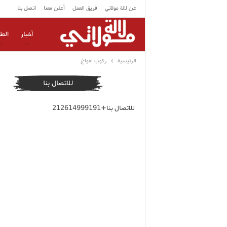
عن لالة مولاتي
فريق العمل
أعلن معنا
اتصل بنا
أخبار
الط
الرئيسية
ركوب امواج
للاتصال بنا
للاتصال بنا+212614999191