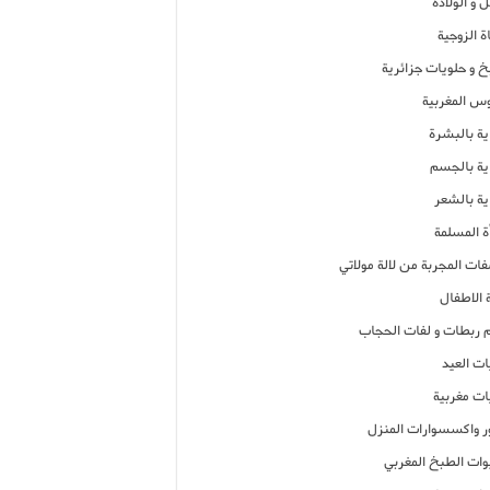
 و الولادة
ة الزوجية
خ و حلويات جزائرية
وس المغربية
ية بالبشرة
اية بالجسم
ية بالشعر
ة المسلمة
فات المجربة من لالة مولاتي
 الاطفال
م ربطات و لفات الحجاب
ات العيد
ات مغربية
ر واكسسوارات المنزل
ات الطبخ المغربي