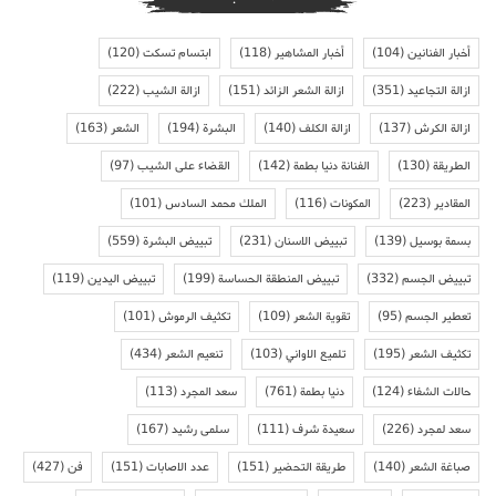
أخبار الفنانين
(104)
أخبار المشاهير
(118)
ابتسام تسكت
(120)
ازالة التجاعيد
(351)
ازالة الشعر الزائد
(151)
ازالة الشيب
(222)
ازالة الكرش
(137)
ازالة الكلف
(140)
البشرة
(194)
الشعر
(163)
الطريقة
(130)
الفنانة دنيا بطمة
(142)
القضاء على الشيب
(97)
المقادير
(223)
المكونات
(116)
الملك محمد السادس
(101)
بسمة بوسيل
(139)
تبييض الاسنان
(231)
تبييض البشرة
(559)
تبييض الجسم
(332)
تبييض المنطقة الحساسة
(199)
تبييض اليدين
(119)
تعطير الجسم
(95)
تقوية الشعر
(109)
تكثيف الرموش
(101)
تكثيف الشعر
(195)
تلميع الاواني
(103)
تنعيم الشعر
(434)
حالات الشفاء
(124)
دنيا بطمة
(761)
سعد المجرد
(113)
سعد لمجرد
(226)
سعيدة شرف
(111)
سلمى رشيد
(167)
صباغة الشعر
(140)
طريقة التحضير
(151)
عدد الاصابات
(151)
فن
(427)