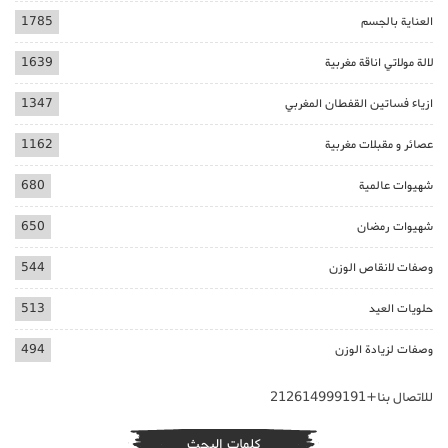
العناية بالجسم
1785
لالة مولاتي اناقة مغربية
1639
ازياء فساتين القفطان المغربي
1347
عصائر و مقبلات مغربية
1162
شهيوات عالمية
680
شهيوات رمضان
650
وصفات لانقاص الوزن
544
حلويات العيد
513
وصفات لزيادة الوزن
494
للاتصال بنا+212614999191
كلمات البحث