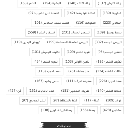
ازالة الكرش
(137)
ازالة الكلف
(140)
البشرة
(194)
الشعر
(163)
الطريقة
(130)
الفنانة دنيا بطمة
(142)
القضاء على الشيب
(97)
المقادير
(223)
المكونات
(116)
الملك محمد السادس
(101)
بسمة بوسيل
(139)
تبييض الاسنان
(231)
تبييض البشرة
(559)
تبييض الجسم
(332)
تبييض المنطقة الحساسة
(199)
تبييض اليدين
(119)
تعطير الجسم
(95)
تقوية الشعر
(109)
تكثيف الرموش
(101)
تكثيف الشعر
(195)
تلميع الاواني
(103)
تنعيم الشعر
(434)
حالات الشفاء
(124)
دنيا بطمة
(761)
سعد المجرد
(113)
سعد لمجرد
(226)
سعيدة شرف
(111)
سلمى رشيد
(167)
صباغة الشعر
(140)
طريقة التحضير
(151)
عدد الاصابات
(151)
فن
(427)
فوائد
(109)
كيكة
(117)
كيكة بالشكلاط
(97)
ليلى الحديوي
(97)
مشاهير
(428)
وصفة
(156)
وصفة لزيادة الوزن
(138)
تصنيفات