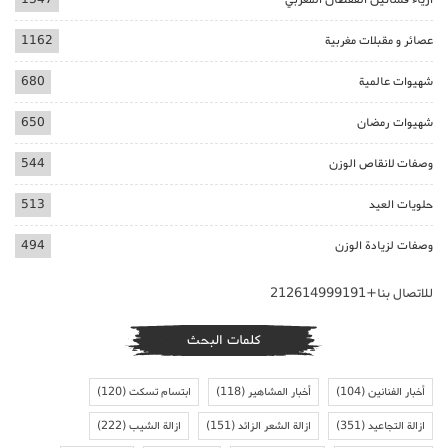
عصائر و مقبلات مغربية
1162
شهيوات عالمية
680
شهيوات رمضان
650
وصفات لانقاص الوزن
544
حلويات العيد
513
وصفات لزيادة الوزن
494
للاتصال بنا+212614999191
كلمات البحث
أخبار الفنانين
(104)
أخبار المشاهير
(118)
ابتسام تسكت
(120)
ازالة التجاعيد
(351)
ازالة الشعر الزائد
(151)
ازالة الشيب
(222)