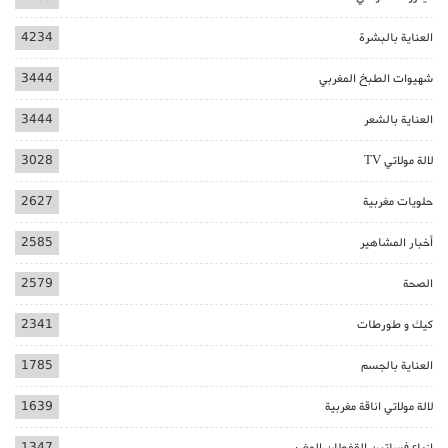
العناية بالبشرة
4234
شهيوات الطبخ المغربي
3444
العناية بالشعر
3444
لالة مولاتي TV
3028
حلويات مغربية
2627
أخبار المشاهير
2585
الصحة
2579
كيك و طورطات
2341
العناية بالجسم
1785
لالة مولاتي اناقة مغربية
1639
ازياء فساتين القفطان المغربي
1347