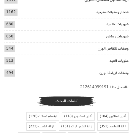
عصائر و مقبلات مغربية
1162
شهيوات عالمية
680
شهيوات رمضان
650
وصفات لانقاص الوزن
544
حلويات العيد
513
وصفات لزيادة الوزن
494
للاتصال بنا+212614999191
كلمات البحث
أخبار الفنانين
(104)
أخبار المشاهير
(118)
ابتسام تسكت
(120)
ازالة التجاعيد
(351)
ازالة الشعر الزائد
(151)
ازالة الشيب
(222)