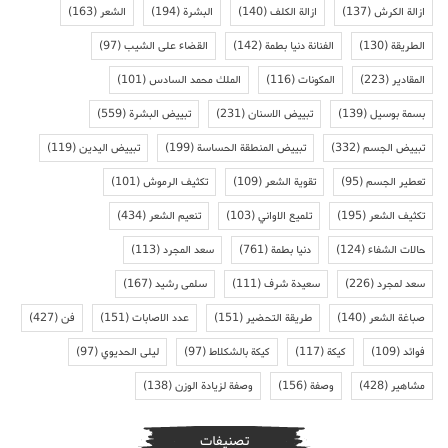
ازالة الكرش
(137)
ازالة الكلف
(140)
البشرة
(194)
الشعر
(163)
الطريقة
(130)
الفنانة دنيا بطمة
(142)
القضاء على الشيب
(97)
المقادير
(223)
المكونات
(116)
الملك محمد السادس
(101)
بسمة بوسيل
(139)
تبييض الاسنان
(231)
تبييض البشرة
(559)
تبييض الجسم
(332)
تبييض المنطقة الحساسة
(199)
تبييض اليدين
(119)
تعطير الجسم
(95)
تقوية الشعر
(109)
تكثيف الرموش
(101)
تكثيف الشعر
(195)
تلميع الاواني
(103)
تنعيم الشعر
(434)
حالات الشفاء
(124)
دنيا بطمة
(761)
سعد المجرد
(113)
سعد لمجرد
(226)
سعيدة شرف
(111)
سلمى رشيد
(167)
صباغة الشعر
(140)
طريقة التحضير
(151)
عدد الاصابات
(151)
فن
(427)
فوائد
(109)
كيكة
(117)
كيكة بالشكلاط
(97)
ليلى الحديوي
(97)
مشاهير
(428)
وصفة
(156)
وصفة لزيادة الوزن
(138)
تصنيفات