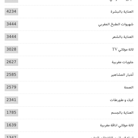
العناية بالبشرة
4234
شهيوات الطبخ المغربي
3444
العناية بالشعر
3444
لالة مولاتي TV
3028
حلويات مغربية
2627
أخبار المشاهير
2585
الصحة
2579
كيك و طورطات
2341
العناية بالجسم
1785
لالة مولاتي اناقة مغربية
1639
ازياء فساتين القفطان المغربي
1347