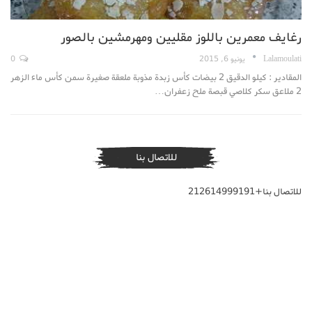
رغايف معمرين باللوز مقليين ومهرمشين بالصور
Lalamoulati
يونيو 6, 2015
0
المقادير : كيلو الدقيق 2 بيضات كأس زبدة مذوبة ملعقة صغيرة سمن كأس ماء الزهر
2 ملاعق سكر كلاصي قبصة ملح زعفران…
للاتصال بنا
للاتصال بنا+212614999191