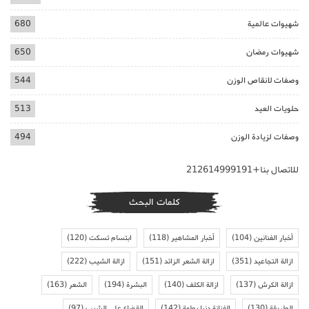
شهيوات عالمية
680
شهيوات رمضان
650
وصفات لانقاص الوزن
544
حلويات العيد
513
وصفات لزيادة الوزن
494
للاتصال بنا+212614999191
كلمات البحث
أخبار الفنانين
(104)
أخبار المشاهير
(118)
ابتسام تسكت
(120)
ازالة التجاعيد
(351)
ازالة الشعر الزائد
(151)
ازالة الشيب
(222)
ازالة الكرش
(137)
ازالة الكلف
(140)
البشرة
(194)
الشعر
(163)
الطريقة
(130)
الفنانة دنيا بطمة
(142)
القضاء على الشيب
(97)