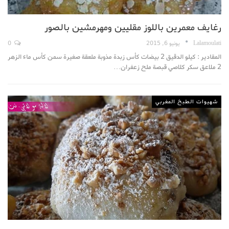
رغايف معمرين باللوز مقليين ومهرمشين بالصور
Lalamoulati
يونيو 6, 2015
0
المقادير : كيلو الدقيق 2 بيضات كأس زبدة مذوبة ملعقة صغيرة سمن كأس ماء الزهر
2 ملاعق سكر كلاصي قبصة ملح زعفران…
شهيوات الطبخ المغربي