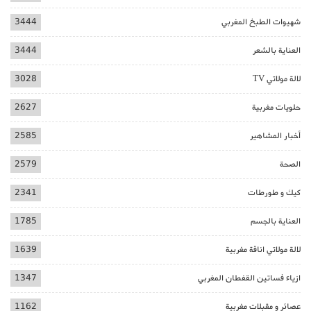
شهيوات الطبخ المغربي
3444
العناية بالشعر
3444
لالة مولاتي TV
3028
حلويات مغربية
2627
أخبار المشاهير
2585
الصحة
2579
كيك و طورطات
2341
العناية بالجسم
1785
لالة مولاتي اناقة مغربية
1639
ازياء فساتين القفطان المغربي
1347
عصائر و مقبلات مغربية
1162