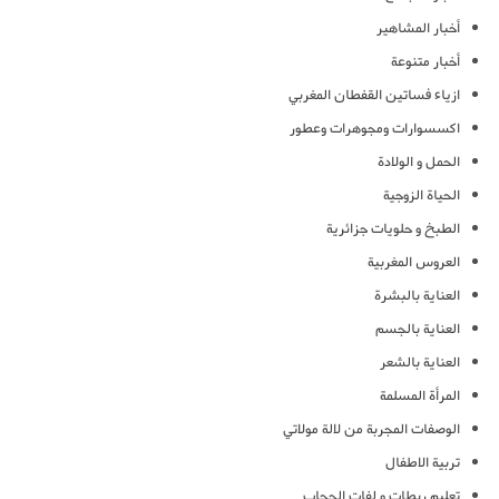
أخبار المشاهير
أخبار متنوعة
ازياء فساتين القفطان المغربي
اكسسوارات ومجوهرات وعطور
الحمل و الولادة
الحياة الزوجية
الطبخ و حلويات جزائرية
العروس المغربية
العناية بالبشرة
العناية بالجسم
العناية بالشعر
المرأة المسلمة
الوصفات المجربة من لالة مولاتي
تربية الاطفال
تعليم ربطات و لفات الحجاب