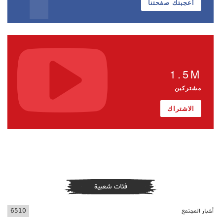
أعجبتك صفحتنا
1.5M
مشتركين
الاشتراك
فئات شعبية
أخبار المجتمع
6510