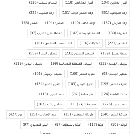
أخبار الفنانين
(104)
أخبار المشاهير
(118)
ابتسام تسكت
(120)
ازالة التجاعيد
(351)
ازالة الشعر الزائد
(151)
ازالة الشيب
(222)
ازالة الكرش
(137)
ازالة الكلف
(140)
البشرة
(194)
الشعر
(163)
الطريقة
(130)
الفنانة دنيا بطمة
(142)
القضاء على الشيب
(97)
المقادير
(223)
المكونات
(116)
الملك محمد السادس
(101)
بسمة بوسيل
(139)
تبييض الاسنان
(231)
تبييض البشرة
(559)
تبييض الجسم
(332)
تبييض المنطقة الحساسة
(199)
تبييض اليدين
(119)
تعطير الجسم
(95)
تقوية الشعر
(109)
تكثيف الرموش
(101)
تكثيف الشعر
(195)
تلميع الاواني
(103)
تنعيم الشعر
(434)
حالات الشفاء
(124)
دنيا بطمة
(761)
سعد المجرد
(113)
سعد لمجرد
(226)
سعيدة شرف
(111)
سلمى رشيد
(167)
صباغة الشعر
(140)
طريقة التحضير
(151)
عدد الاصابات
(151)
فن
(427)
فوائد
(109)
كيكة
(117)
كيكة بالشكلاط
(97)
ليلى الحديوي
(97)