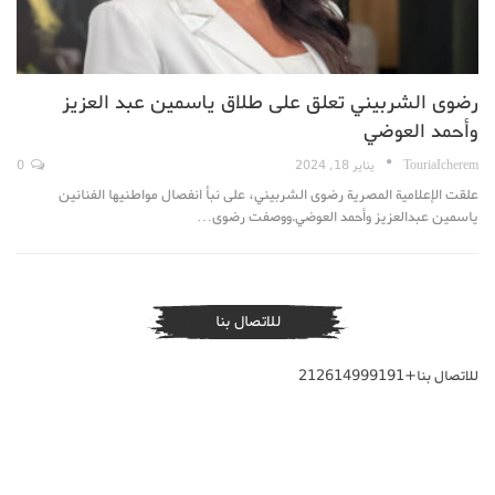
رضوى الشربيني تعلق على طلاق ياسمين عبد العزيز
وأحمد العوضي
TouriaIcherem
يناير 18, 2024
0
علقت الإعلامية المصرية رضوى الشربيني، على نبأ انفصال مواطنيها الفنانين
ياسمين عبدالعزيز وأحمد العوضي.ووصفت رضوى…
للاتصال بنا
للاتصال بنا+212614999191