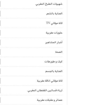
شهيوات الطبخ المغربي
العناية بالشعر
لالة مولاتي TV
حلويات مغربية
أخبار المشاهير
الصحة
كيك و طورطات
العناية بالجسم
لالة مولاتي اناقة مغربية
ازياء فساتين القفطان المغربي
عصائر و مقبلات مغربية