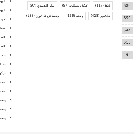
شهيو
680
كيكة
(117)
كيكة بالشكلاط
(97)
ليلى الحديوي
(97)
شهيو
مشاهير
(428)
وصفة
(156)
وصفة لزيادة الوزن
(138)
650
صور 
عصائ
544
لالة م
513
لالة 
494
مطبخ
مكيا
ميكرو
نصائ
نصائ
وصفا
وصفا
وصفا