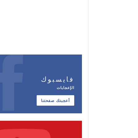
فايسبوك
الإعجابات
أعجبتك صفحتنا