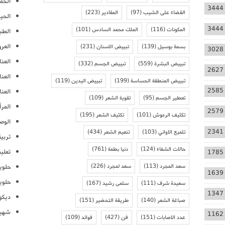
الحمل
3444
القضاء على الشيب
(97)
المقادير
(223)
الحيا
3444
المكونات
(116)
الملك محمد السادس
(101)
الطب
العر
بسمة بوسيل
(139)
تبييض الاسنان
(231)
3028
العنا
تبييض البشرة
(559)
تبييض الجسم
(332)
2627
العن
تبييض المنطقة الحساسة
(199)
تبييض اليدين
(119)
2585
العنا
تعطير الجسم
(95)
تقوية الشعر
(109)
المرأ
2579
تكثيف الرموش
(101)
تكثيف الشعر
(195)
الوص
2341
تلميع الاواني
(103)
تنعيم الشعر
(434)
تربية
حالات الشفاء
(124)
دنيا بطمة
(761)
تعلي
1785
سعد المجرد
(113)
سعد لمجرد
(226)
حلوي
1639
حلوي
سعيدة شرف
(111)
سلمى رشيد
(167)
1347
ديكو
صباغة الشعر
(140)
طريقة التحضير
(151)
شهيو
1162
عدد الاصابات
(151)
فن
(427)
فوائد
(109)