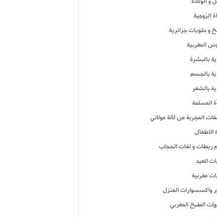
 و الولادة
ة الزوجية
خ و حلويات جزائرية
وس المغربية
ية بالبشرة
اية بالجسم
ية بالشعر
ة المسلمة
فات المجربة من لالة مولاتي
 الاطفال
م ربطات و لفات الحجاب
ات العيد
ات مغربية
ر واكسسوارات المنزل
ات الطبخ المغربي