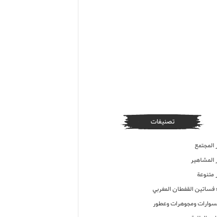
تصنيفات
 المجتمع
ر المشاهير
 متنوعة
ء فساتين القفطان المغربي
وارات ومجوهرات وعطور