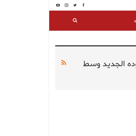
و
وده الجديد وسط