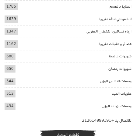
العناية بالجسم
1785
لالة مولاتي اناقة مغربية
1639
ازياء فساتين القفطان المغربي
1347
عصائر و مقبلات مغربية
1162
شهيوات عالمية
680
شهيوات رمضان
650
وصفات لانقاص الوزن
544
حلويات العيد
513
وصفات لزيادة الوزن
494
للاتصال بنا+212614999191
كلمات البحث