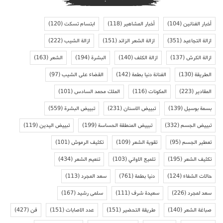
أخبار الفنانين
(104)
أخبار المشاهير
(118)
ابتسام تسكت
(120)
ازالة التجاعيد
(351)
ازالة الشعر الزائد
(151)
ازالة الشيب
(222)
ازالة الكرش
(137)
ازالة الكلف
(140)
البشرة
(194)
الشعر
(163)
الطريقة
(130)
الفنانة دنيا بطمة
(142)
القضاء على الشيب
(97)
المقادير
(223)
المكونات
(116)
الملك محمد السادس
(101)
بسمة بوسيل
(139)
تبييض الاسنان
(231)
تبييض البشرة
(559)
تبييض الجسم
(332)
تبييض المنطقة الحساسة
(199)
تبييض اليدين
(119)
تعطير الجسم
(95)
تقوية الشعر
(109)
تكثيف الرموش
(101)
تكثيف الشعر
(195)
تلميع الاواني
(103)
تنعيم الشعر
(434)
حالات الشفاء
(124)
دنيا بطمة
(761)
سعد المجرد
(113)
سعد لمجرد
(226)
سعيدة شرف
(111)
سلمى رشيد
(167)
صباغة الشعر
(140)
طريقة التحضير
(151)
عدد الاصابات
(151)
فن
(427)