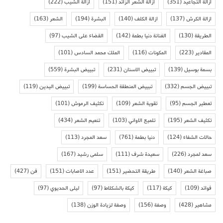
ازالة التجاعيد
(351)
ازالة الشعر الزائد
(151)
ازالة الشيب
(222)
ازالة الكرش
(137)
ازالة الكلف
(140)
البشرة
(194)
الشعر
(163)
الطريقة
(130)
الفنانة دنيا بطمة
(142)
القضاء على الشيب
(97)
المقادير
(223)
المكونات
(116)
الملك محمد السادس
(101)
بسمة بوسيل
(139)
تبييض الاسنان
(231)
تبييض البشرة
(559)
تبييض الجسم
(332)
تبييض المنطقة الحساسة
(199)
تبييض اليدين
(119)
تعطير الجسم
(95)
تقوية الشعر
(109)
تكثيف الرموش
(101)
تكثيف الشعر
(195)
تلميع الاواني
(103)
تنعيم الشعر
(434)
حالات الشفاء
(124)
دنيا بطمة
(761)
سعد المجرد
(113)
سعد لمجرد
(226)
سعيدة شرف
(111)
سلمى رشيد
(167)
صباغة الشعر
(140)
طريقة التحضير
(151)
عدد الاصابات
(151)
فن
(427)
فوائد
(109)
كيكة
(117)
كيكة بالشكلاط
(97)
ليلى الحديوي
(97)
مشاهير
(428)
وصفة
(156)
وصفة لزيادة الوزن
(138)