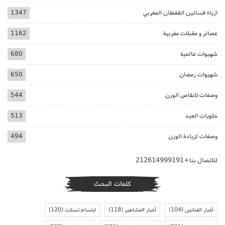
ازياء فساتين القفطان المغربي
1347
عصائر و مقبلات مغربية
1162
شهيوات عالمية
680
شهيوات رمضان
650
وصفات لانقاص الوزن
544
حلويات العيد
513
وصفات لزيادة الوزن
494
للاتصال بنا+212614999191
كلمات البحث
أخبار الفنانين
(104)
أخبار المشاهير
(118)
ابتسام تسكت
(120)