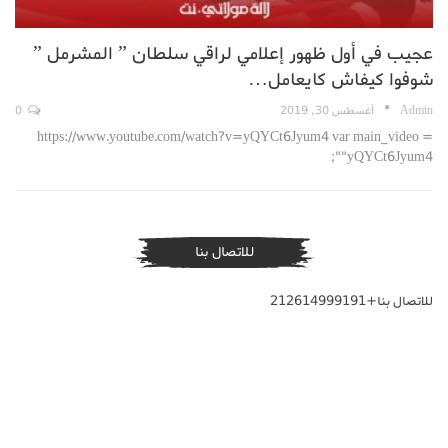
عجيب في أول ظهور إعلامي لراقي سلطان ” المشرمل ”
شوفوا كيفاش كايعامل…
Admin
أغسطس 30, 2019
0
https://www.youtube.com/watch?v=yQYCt6Jyum4 var main_video =
"yQYCt6Jyum4";
للاتصال بنا
للاتصال بنا+212614999191