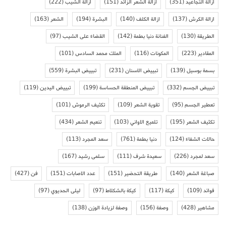
ازالة التجاعيد
(351)
ازالة الشعر الزائد
(151)
ازالة الشيب
(222)
ازالة الكرش
(137)
ازالة الكلف
(140)
البشرة
(194)
الشعر
(163)
الطريقة
(130)
الفنانة دنيا بطمة
(142)
القضاء على الشيب
(97)
المقادير
(223)
المكونات
(116)
الملك محمد السادس
(101)
بسمة بوسيل
(139)
تبييض الاسنان
(231)
تبييض البشرة
(559)
تبييض الجسم
(332)
تبييض المنطقة الحساسة
(199)
تبييض اليدين
(119)
تعطير الجسم
(95)
تقوية الشعر
(109)
تكثيف الرموش
(101)
تكثيف الشعر
(195)
تلميع الاواني
(103)
تنعيم الشعر
(434)
حالات الشفاء
(124)
دنيا بطمة
(761)
سعد المجرد
(113)
سعد لمجرد
(226)
سعيدة شرف
(111)
سلمى رشيد
(167)
صباغة الشعر
(140)
طريقة التحضير
(151)
عدد الاصابات
(151)
فن
(427)
فوائد
(109)
كيكة
(117)
كيكة بالشكلاط
(97)
ليلى الحديوي
(97)
مشاهير
(428)
وصفة
(156)
وصفة لزيادة الوزن
(138)