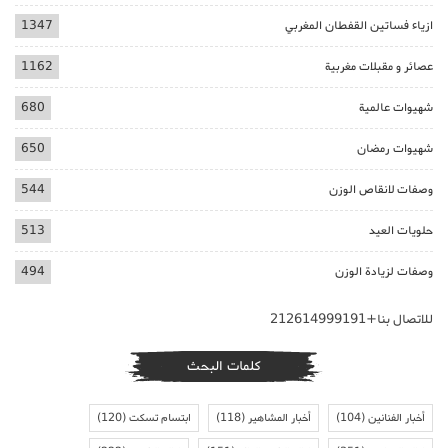
ازياء فساتين القفطان المغربي
1347
عصائر و مقبلات مغربية
1162
شهيوات عالمية
680
شهيوات رمضان
650
وصفات لانقاص الوزن
544
حلويات العيد
513
وصفات لزيادة الوزن
494
للاتصال بنا+212614999191
كلمات البحث
أخبار الفنانين
(104)
أخبار المشاهير
(118)
ابتسام تسكت
(120)