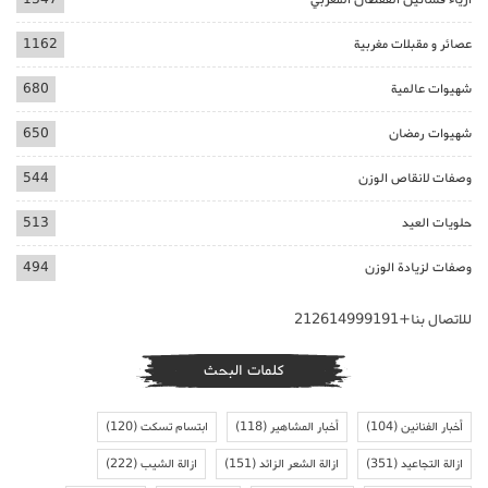
عصائر و مقبلات مغربية
1162
شهيوات عالمية
680
شهيوات رمضان
650
وصفات لانقاص الوزن
544
حلويات العيد
513
وصفات لزيادة الوزن
494
للاتصال بنا+212614999191
كلمات البحث
أخبار الفنانين
(104)
أخبار المشاهير
(118)
ابتسام تسكت
(120)
ازالة التجاعيد
(351)
ازالة الشعر الزائد
(151)
ازالة الشيب
(222)