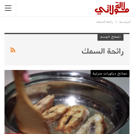
الرئيسية
رائحة السمك
تصفح الوسم
رائحة السمك
نصائح ديكورات منزلية