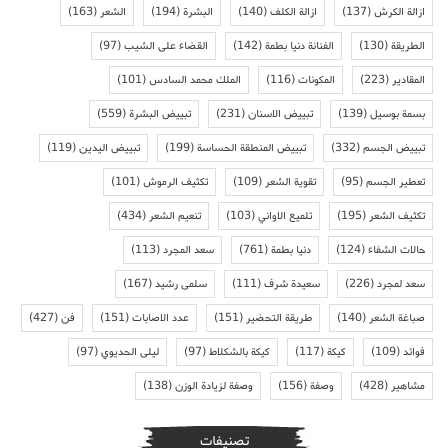
ازالة الكرش
(137)
ازالة الكلف
(140)
البشرة
(194)
الشعر
(163)
الطريقة
(130)
الفنانة دنيا بطمة
(142)
القضاء على الشيب
(97)
المقادير
(223)
المكونات
(116)
الملك محمد السادس
(101)
بسمة بوسيل
(139)
تبييض الاسنان
(231)
تبييض البشرة
(559)
تبييض الجسم
(332)
تبييض المنطقة الحساسة
(199)
تبييض اليدين
(119)
تعطير الجسم
(95)
تقوية الشعر
(109)
تكثيف الرموش
(101)
تكثيف الشعر
(195)
تلميع الاواني
(103)
تنعيم الشعر
(434)
حالات الشفاء
(124)
دنيا بطمة
(761)
سعد المجرد
(113)
سعد لمجرد
(226)
سعيدة شرف
(111)
سلمى رشيد
(167)
صباغة الشعر
(140)
طريقة التحضير
(151)
عدد الاصابات
(151)
فن
(427)
فوائد
(109)
كيكة
(117)
كيكة بالشكلاط
(97)
ليلى الحديوي
(97)
مشاهير
(428)
وصفة
(156)
وصفة لزيادة الوزن
(138)
تصنيفات