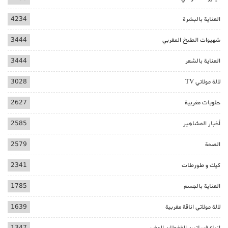
العناية بالبشرة
4234
شهيوات الطبخ المغربي
3444
العناية بالشعر
3444
لالة مولاتي TV
3028
حلويات مغربية
2627
أخبار المشاهير
2585
الصحة
2579
كيك و طورطات
2341
العناية بالجسم
1785
لالة مولاتي اناقة مغربية
1639
ازياء فساتين القفطان المغربي
1347