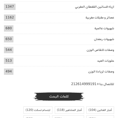
ازياء فساتين القفطان المغربي
1347
عصائر و مقبلات مغربية
1162
شهيوات عالمية
680
شهيوات رمضان
650
وصفات لانقاص الوزن
544
حلويات العيد
513
وصفات لزيادة الوزن
494
للاتصال بنا+212614999191
كلمات البحث
أخبار الفنانين
(104)
أخبار المشاهير
(118)
ابتسام تسكت
(120)