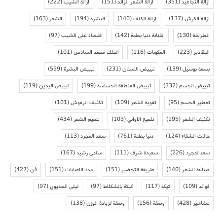
ازالة التجاعيد
(351)
ازالة الشعر الزائد
(151)
ازالة الشيب
(222)
ازالة الكرش
(137)
ازالة الكلف
(140)
البشرة
(194)
الشعر
(163)
الطريقة
(130)
الفنانة دنيا بطمة
(142)
القضاء على الشيب
(97)
المقادير
(223)
المكونات
(116)
الملك محمد السادس
(101)
بسمة بوسيل
(139)
تبييض الاسنان
(231)
تبييض البشرة
(559)
تبييض الجسم
(332)
تبييض المنطقة الحساسة
(199)
تبييض اليدين
(119)
تعطير الجسم
(95)
تقوية الشعر
(109)
تكثيف الرموش
(101)
تكثيف الشعر
(195)
تلميع الاواني
(103)
تنعيم الشعر
(434)
حالات الشفاء
(124)
دنيا بطمة
(761)
سعد المجرد
(113)
سعد لمجرد
(226)
سعيدة شرف
(111)
سلمى رشيد
(167)
صباغة الشعر
(140)
طريقة التحضير
(151)
عدد الاصابات
(151)
فن
(427)
فوائد
(109)
كيكة
(117)
كيكة بالشكلاط
(97)
ليلى الحديوي
(97)
مشاهير
(428)
وصفة
(156)
وصفة لزيادة الوزن
(138)