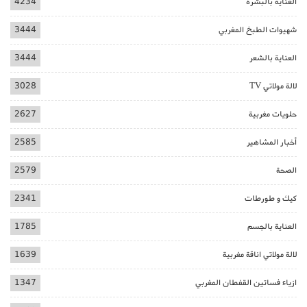
العناية بالبشرة
4234
شهيوات الطبخ المغربي
3444
العناية بالشعر
3444
لالة مولاتي TV
3028
حلويات مغربية
2627
أخبار المشاهير
2585
الصحة
2579
كيك و طورطات
2341
العناية بالجسم
1785
لالة مولاتي اناقة مغربية
1639
ازياء فساتين القفطان المغربي
1347