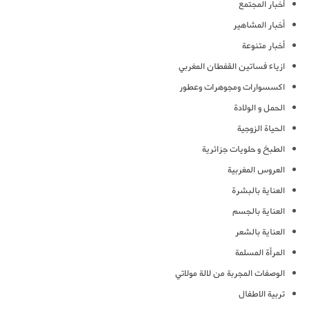
أخبار المجتمع
أخبار المشاهير
أخبار متنوعة
ازياء فساتين القفطان المغربي
اكسسوارات ومجوهرات وعطور
الحمل و الولادة
الحياة الزوجية
الطبخ و حلويات جزائرية
العروس المغربية
العناية بالبشرة
العناية بالجسم
العناية بالشعر
المرأة المسلمة
الوصفات المجربة من لالة مولاتي
تربية الاطفال