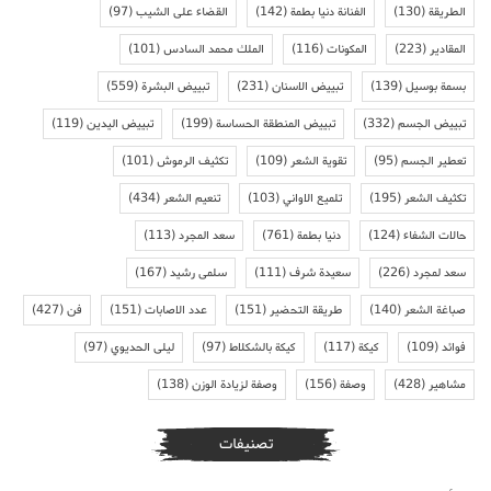
الطريقة
(130)
الفنانة دنيا بطمة
(142)
القضاء على الشيب
(97)
المقادير
(223)
المكونات
(116)
الملك محمد السادس
(101)
بسمة بوسيل
(139)
تبييض الاسنان
(231)
تبييض البشرة
(559)
تبييض الجسم
(332)
تبييض المنطقة الحساسة
(199)
تبييض اليدين
(119)
تعطير الجسم
(95)
تقوية الشعر
(109)
تكثيف الرموش
(101)
تكثيف الشعر
(195)
تلميع الاواني
(103)
تنعيم الشعر
(434)
حالات الشفاء
(124)
دنيا بطمة
(761)
سعد المجرد
(113)
سعد لمجرد
(226)
سعيدة شرف
(111)
سلمى رشيد
(167)
صباغة الشعر
(140)
طريقة التحضير
(151)
عدد الاصابات
(151)
فن
(427)
فوائد
(109)
كيكة
(117)
كيكة بالشكلاط
(97)
ليلى الحديوي
(97)
مشاهير
(428)
وصفة
(156)
وصفة لزيادة الوزن
(138)
تصنيفات