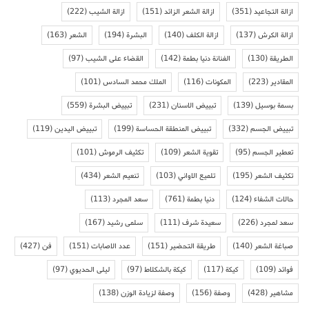
ازالة التجاعيد
(351)
ازالة الشعر الزائد
(151)
ازالة الشيب
(222)
ازالة الكرش
(137)
ازالة الكلف
(140)
البشرة
(194)
الشعر
(163)
الطريقة
(130)
الفنانة دنيا بطمة
(142)
القضاء على الشيب
(97)
المقادير
(223)
المكونات
(116)
الملك محمد السادس
(101)
بسمة بوسيل
(139)
تبييض الاسنان
(231)
تبييض البشرة
(559)
تبييض الجسم
(332)
تبييض المنطقة الحساسة
(199)
تبييض اليدين
(119)
تعطير الجسم
(95)
تقوية الشعر
(109)
تكثيف الرموش
(101)
تكثيف الشعر
(195)
تلميع الاواني
(103)
تنعيم الشعر
(434)
حالات الشفاء
(124)
دنيا بطمة
(761)
سعد المجرد
(113)
سعد لمجرد
(226)
سعيدة شرف
(111)
سلمى رشيد
(167)
صباغة الشعر
(140)
طريقة التحضير
(151)
عدد الاصابات
(151)
فن
(427)
فوائد
(109)
كيكة
(117)
كيكة بالشكلاط
(97)
ليلى الحديوي
(97)
مشاهير
(428)
وصفة
(156)
وصفة لزيادة الوزن
(138)