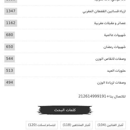
ازياء فساتين القفطان المغربي
1347
عصائر و مقبلات مغربية
1162
شهيوات عالمية
680
شهيوات رمضان
650
وصفات لانقاص الوزن
544
حلويات العيد
513
وصفات لزيادة الوزن
494
للاتصال بنا+212614999191
كلمات البحث
أخبار الفنانين
(104)
أخبار المشاهير
(118)
ابتسام تسكت
(120)