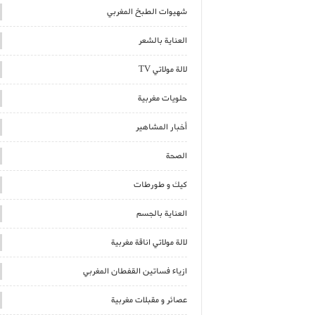
شهيوات الطبخ المغربي
العناية بالشعر
لالة مولاتي TV
حلويات مغربية
أخبار المشاهير
الصحة
كيك و طورطات
العناية بالجسم
لالة مولاتي اناقة مغربية
ازياء فساتين القفطان المغربي
عصائر و مقبلات مغربية