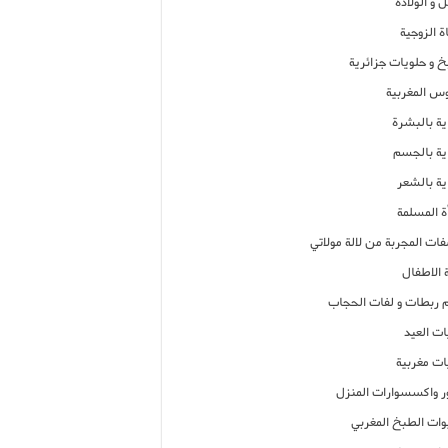
 و الولادة
ة الزوجية
خ و حلويات جزائرية
وس المغربية
ية بالبشرة
اية بالجسم
ية بالشعر
ة المسلمة
فات المجربة من لالة مولاتي
 الاطفال
م ربطات و لفات الحجاب
ات العيد
ات مغربية
ر واكسسوارات المنزل
ات الطبخ المغربي