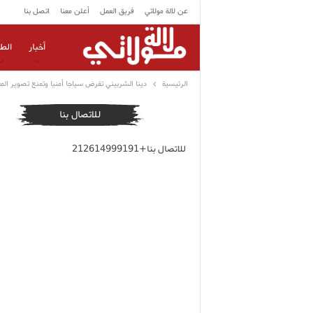
عن لالة مولاتي
فريق العمل
أعلن معنا
اتصل بنا
أخبار
الط
الرئيسية
دينا الشربيني تفرض سياجا أمنيا وتمنع تصوير المع
للاتصال بنا
للاتصال بنا+212614999191