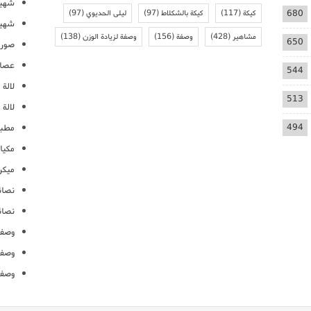
شهيو
680
كيكة
(117)
كيكة بالشكلاط
(97)
ليلى الحديوي
(97)
شهيو
مشاهير
(428)
وصفة
(156)
وصفة لزيادة الوزن
(138)
650
صور 
عصائ
544
لالة م
513
لالة 
494
مطبخ
مكيا
ميكرو
نصائ
نصائ
وصفا
وصفا
وصفا