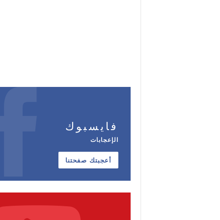
فايسبوك
الإعجابات
أعجبتك صفحتنا