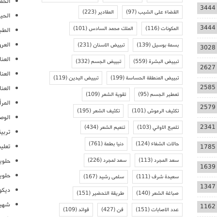
الحمل
3444
القضاء على الشيب
(97)
المقادير
(223)
الحيا
3444
المكونات
(116)
الملك محمد السادس
(101)
الطب
العر
بسمة بوسيل
(139)
تبييض الاسنان
(231)
3028
العنا
تبييض البشرة
(559)
تبييض الجسم
(332)
2627
العن
تبييض المنطقة الحساسة
(199)
تبييض اليدين
(119)
2585
العنا
تعطير الجسم
(95)
تقوية الشعر
(109)
المرأ
2579
تكثيف الرموش
(101)
تكثيف الشعر
(195)
الوص
2341
تلميع الاواني
(103)
تنعيم الشعر
(434)
تربية
حالات الشفاء
(124)
دنيا بطمة
(761)
تعلي
1785
سعد المجرد
(113)
سعد لمجرد
(226)
حلوي
1639
حلوي
سعيدة شرف
(111)
سلمى رشيد
(167)
1347
ديكو
صباغة الشعر
(140)
طريقة التحضير
(151)
شهيو
1162
عدد الاصابات
(151)
فن
(427)
فوائد
(109)