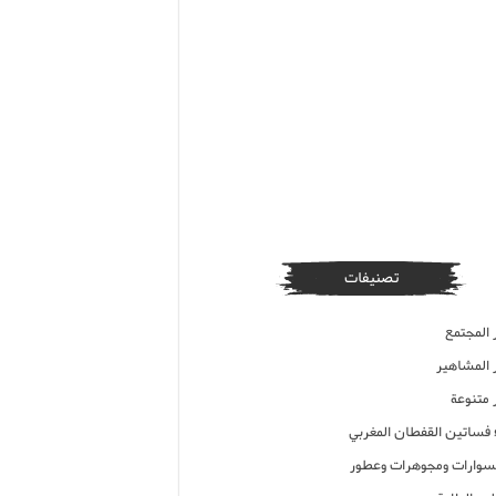
تصنيفات
 المجتمع
ر المشاهير
 متنوعة
ء فساتين القفطان المغربي
وارات ومجوهرات وعطور