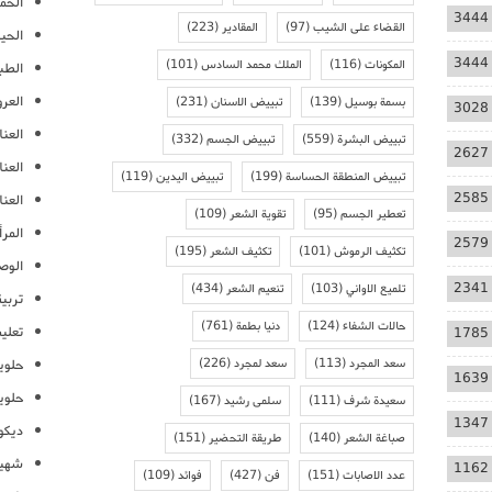
الحمل
3444
القضاء على الشيب
(97)
المقادير
(223)
الحيا
3444
المكونات
(116)
الملك محمد السادس
(101)
الطب
العر
بسمة بوسيل
(139)
تبييض الاسنان
(231)
3028
العنا
تبييض البشرة
(559)
تبييض الجسم
(332)
2627
العن
تبييض المنطقة الحساسة
(199)
تبييض اليدين
(119)
2585
العنا
تعطير الجسم
(95)
تقوية الشعر
(109)
المرأ
2579
تكثيف الرموش
(101)
تكثيف الشعر
(195)
الوص
2341
تلميع الاواني
(103)
تنعيم الشعر
(434)
تربية
حالات الشفاء
(124)
دنيا بطمة
(761)
تعلي
1785
سعد المجرد
(113)
سعد لمجرد
(226)
حلوي
1639
حلوي
سعيدة شرف
(111)
سلمى رشيد
(167)
1347
ديكو
صباغة الشعر
(140)
طريقة التحضير
(151)
شهيو
1162
عدد الاصابات
(151)
فن
(427)
فوائد
(109)