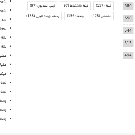
شهيو
680
كيكة
(117)
كيكة بالشكلاط
(97)
ليلى الحديوي
(97)
شهيو
مشاهير
(428)
وصفة
(156)
وصفة لزيادة الوزن
(138)
650
صور 
عصائ
544
لالة م
513
لالة 
494
مطبخ
مكيا
ميكرو
نصائ
نصائ
وصفا
وصفا
وصفا