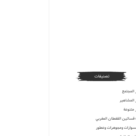
تصنيفات
 المجتمع
ر المشاهير
 متنوعة
ء فساتين القفطان المغربي
وارات ومجوهرات وعطور