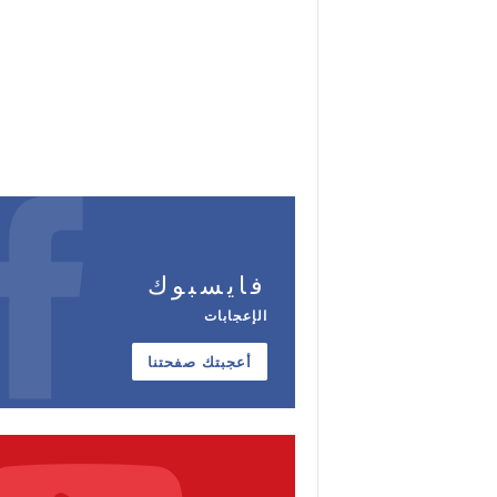
فايسبوك
الإعجابات
أعجبتك صفحتنا