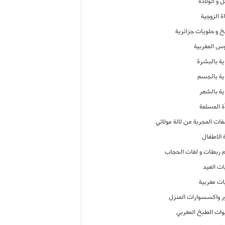
 و الولادة
ة الزوجية
خ و حلويات جزائرية
وس المغربية
ية بالبشرة
اية بالجسم
ية بالشعر
ة المسلمة
فات المجربة من لالة مولاتي
 الاطفال
م ربطات و لفات الحجاب
ات العيد
ات مغربية
ر واكسسوارات المنزل
ات الطبخ المغربي