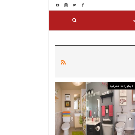
و
ديكورات منزلية