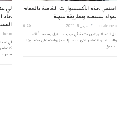
اصنعي هذه الأكسسوارات الخاصة بالحمام
لي عن
بمواد بسيطة وبطريقة سهلة
هاد ال
المسا
TouriaIcherem
مارس 6, 2022
0
كل النساء يرغبن بشدة في ترتيب المنزل ومنحه الأناقة
aIcherem
والجمالية والتنظيم الذي تسعى إليه كل واحدة على حدة، وهذا
لي عندها
ينطبق…
كتنظم وت
سحره…