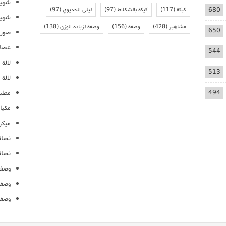
شهيو
680
كيكة
(117)
كيكة بالشكلاط
(97)
ليلى الحديوي
(97)
شهيو
مشاهير
(428)
وصفة
(156)
وصفة لزيادة الوزن
(138)
650
صور 
عصائ
544
لالة م
513
لالة 
494
مطبخ
مكيا
ميكرو
نصائ
نصائ
وصفا
وصفا
وصفا