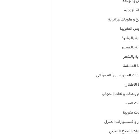
 و الولادة
ة الزوجية
خ و حلويات جزائرية
وس المغربية
ية بالبشرة
اية بالجسم
ية بالشعر
ة المسلمة
فات المجربة من لالة مولاتي
 الاطفال
م ربطات و لفات الحجاب
ات العيد
ات مغربية
ر واكسسوارات المنزل
ات الطبخ المغربي