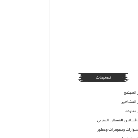
تصنيفات
 المجتمع
ر المشاهير
 متنوعة
ء فساتين القفطان المغربي
وارات ومجوهرات وعطور