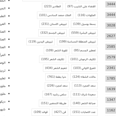
الحمل
3444
القضاء على الشيب
(97)
المقادير
(223)
الحيا
3444
المكونات
(116)
الملك محمد السادس
(101)
الطب
العر
بسمة بوسيل
(139)
تبييض الاسنان
(231)
3028
العنا
تبييض البشرة
(559)
تبييض الجسم
(332)
2627
العن
تبييض المنطقة الحساسة
(199)
تبييض اليدين
(119)
2585
العنا
تعطير الجسم
(95)
تقوية الشعر
(109)
المرأ
2579
تكثيف الرموش
(101)
تكثيف الشعر
(195)
الوص
2341
تلميع الاواني
(103)
تنعيم الشعر
(434)
تربية
حالات الشفاء
(124)
دنيا بطمة
(761)
تعلي
1785
سعد المجرد
(113)
سعد لمجرد
(226)
حلوي
1639
حلوي
سعيدة شرف
(111)
سلمى رشيد
(167)
1347
ديكو
صباغة الشعر
(140)
طريقة التحضير
(151)
شهيو
1162
عدد الاصابات
(151)
فن
(427)
فوائد
(109)