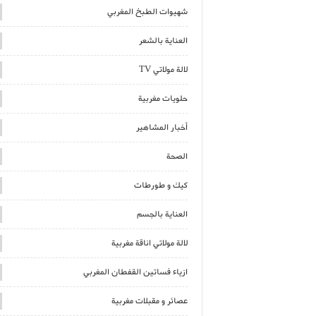
شهيوات الطبخ المغربي
العناية بالشعر
لالة مولاتي TV
حلويات مغربية
أخبار المشاهير
الصحة
كيك و طورطات
العناية بالجسم
لالة مولاتي اناقة مغربية
ازياء فساتين القفطان المغربي
عصائر و مقبلات مغربية