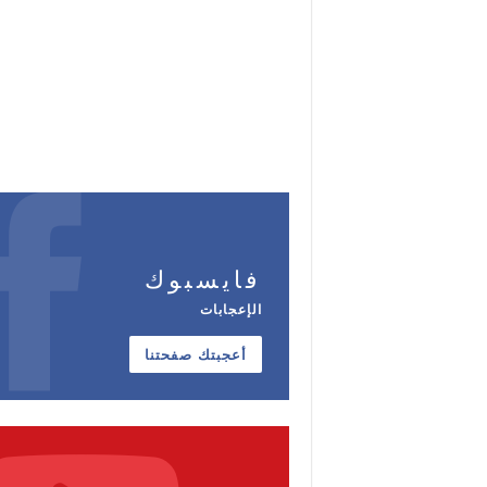
فايسبوك
الإعجابات
أعجبتك صفحتنا