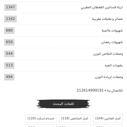
ازياء فساتين القفطان المغربي
1347
عصائر و مقبلات مغربية
1162
شهيوات عالمية
680
شهيوات رمضان
650
وصفات لانقاص الوزن
544
حلويات العيد
513
وصفات لزيادة الوزن
494
للاتصال بنا+212614999191
كلمات البحث
أخبار الفنانين
(104)
أخبار المشاهير
(118)
ابتسام تسكت
(120)