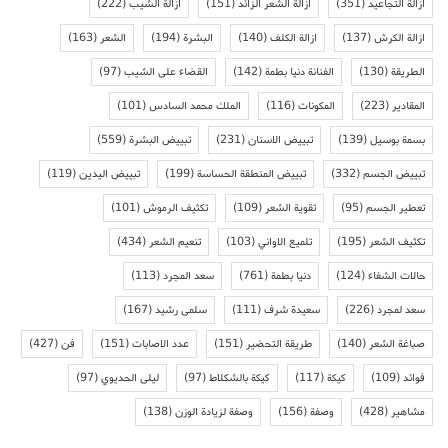
ازالة التجاعيد
(351)
ازالة الشعر الزائد
(151)
ازالة الشيب
(222)
ازالة الكرش
(137)
ازالة الكلف
(140)
البشرة
(194)
الشعر
(163)
الطريقة
(130)
الفنانة دنيا بطمة
(142)
القضاء على الشيب
(97)
المقادير
(223)
المكونات
(116)
الملك محمد السادس
(101)
بسمة بوسيل
(139)
تبييض الاسنان
(231)
تبييض البشرة
(559)
تبييض الجسم
(332)
تبييض المنطقة الحساسة
(199)
تبييض اليدين
(119)
تعطير الجسم
(95)
تقوية الشعر
(109)
تكثيف الرموش
(101)
تكثيف الشعر
(195)
تلميع الاواني
(103)
تنعيم الشعر
(434)
حالات الشفاء
(124)
دنيا بطمة
(761)
سعد المجرد
(113)
سعد لمجرد
(226)
سعيدة شرف
(111)
سلمى رشيد
(167)
صباغة الشعر
(140)
طريقة التحضير
(151)
عدد الاصابات
(151)
فن
(427)
فوائد
(109)
كيكة
(117)
كيكة بالشكلاط
(97)
ليلى الحديوي
(97)
مشاهير
(428)
وصفة
(156)
وصفة لزيادة الوزن
(138)