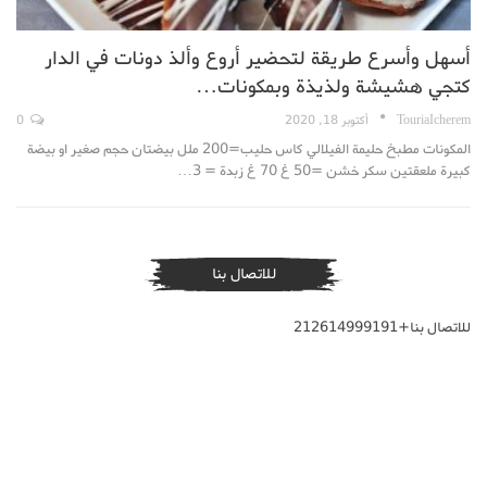
أسهل وأسرع طريقة لتحضير أروع وألذ دونات في الدار
كتجي هشيشة ولذيذة وبمكونات…
TouriaIcherem
أكتوبر 18, 2020
0
المكونات مطبخ حليمة الفيلالي كاس حليب=200 ملل بيضتان حجم صغير او بيضة
كبيرة ملعقتين سكر خشن =50 غ 70 غ زبدة = 3…
للاتصال بنا
للاتصال بنا+212614999191