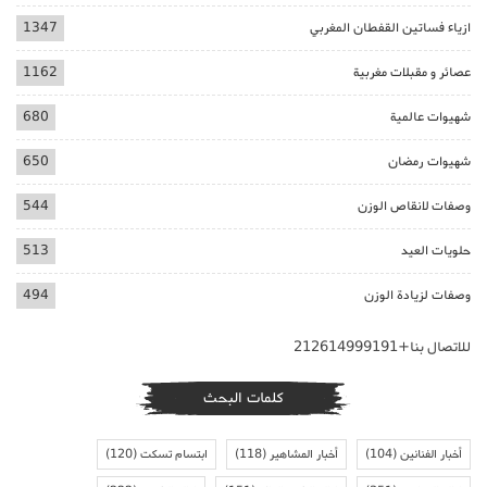
ازياء فساتين القفطان المغربي
1347
عصائر و مقبلات مغربية
1162
شهيوات عالمية
680
شهيوات رمضان
650
وصفات لانقاص الوزن
544
حلويات العيد
513
وصفات لزيادة الوزن
494
للاتصال بنا+212614999191
كلمات البحث
أخبار الفنانين
(104)
أخبار المشاهير
(118)
ابتسام تسكت
(120)