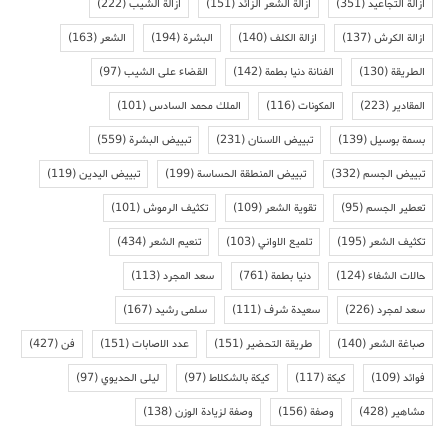
ازالة التجاعيد
(351)
ازالة الشعر الزائد
(151)
ازالة الشيب
(222)
ازالة الكرش
(137)
ازالة الكلف
(140)
البشرة
(194)
الشعر
(163)
الطريقة
(130)
الفنانة دنيا بطمة
(142)
القضاء على الشيب
(97)
المقادير
(223)
المكونات
(116)
الملك محمد السادس
(101)
بسمة بوسيل
(139)
تبييض الاسنان
(231)
تبييض البشرة
(559)
تبييض الجسم
(332)
تبييض المنطقة الحساسة
(199)
تبييض اليدين
(119)
تعطير الجسم
(95)
تقوية الشعر
(109)
تكثيف الرموش
(101)
تكثيف الشعر
(195)
تلميع الاواني
(103)
تنعيم الشعر
(434)
حالات الشفاء
(124)
دنيا بطمة
(761)
سعد المجرد
(113)
سعد لمجرد
(226)
سعيدة شرف
(111)
سلمى رشيد
(167)
صباغة الشعر
(140)
طريقة التحضير
(151)
عدد الاصابات
(151)
فن
(427)
فوائد
(109)
كيكة
(117)
كيكة بالشكلاط
(97)
ليلى الحديوي
(97)
مشاهير
(428)
وصفة
(156)
وصفة لزيادة الوزن
(138)