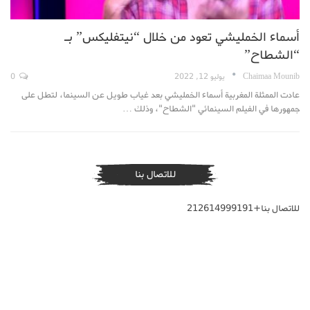
أسماء الخمليشي تعود من خلال “نيتفليكس” بـ
“الشطاح”
Chaimaa Mounib
يوليو 12, 2022
0
عادت الممثلة المغربية أسماء الخمليشي بعد غياب طويل عن السينما، لتطل على
جمهورها في الفيلم السينمائي "الشطاح"، وذلك …
للاتصال بنا
للاتصال بنا+212614999191