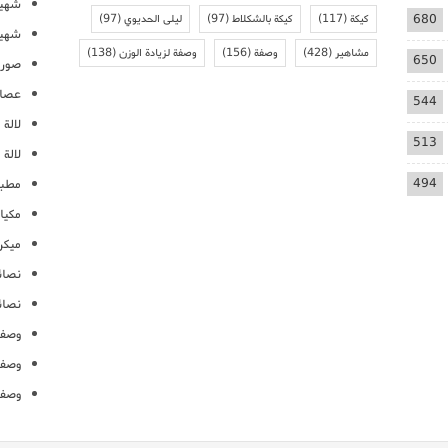
شهيو
680
كيكة
(117)
كيكة بالشكلاط
(97)
ليلى الحديوي
(97)
شهيو
مشاهير
(428)
وصفة
(156)
وصفة لزيادة الوزن
(138)
650
صور 
عصائ
544
لالة م
513
لالة 
494
مطبخ
مكيا
ميكرو
نصائ
نصائ
وصفا
وصفا
وصفا