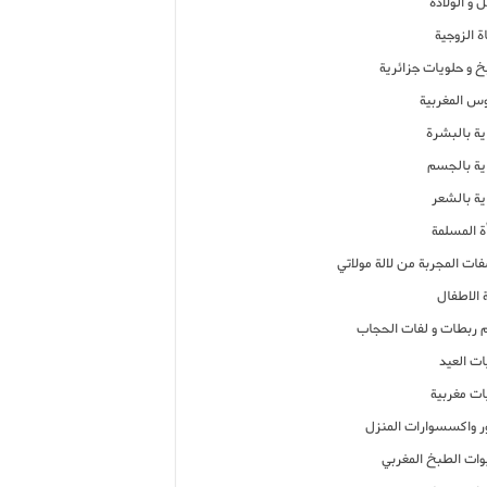
 و الولادة
ة الزوجية
خ و حلويات جزائرية
وس المغربية
ية بالبشرة
اية بالجسم
ية بالشعر
ة المسلمة
فات المجربة من لالة مولاتي
 الاطفال
م ربطات و لفات الحجاب
ات العيد
ات مغربية
ر واكسسوارات المنزل
ات الطبخ المغربي