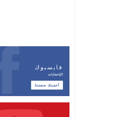
فايسبوك
الإعجابات
أعجبتك صفحتنا