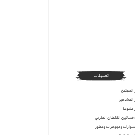
تصنيفات
 المجتمع
ر المشاهير
 متنوعة
ء فساتين القفطان المغربي
وارات ومجوهرات وعطور