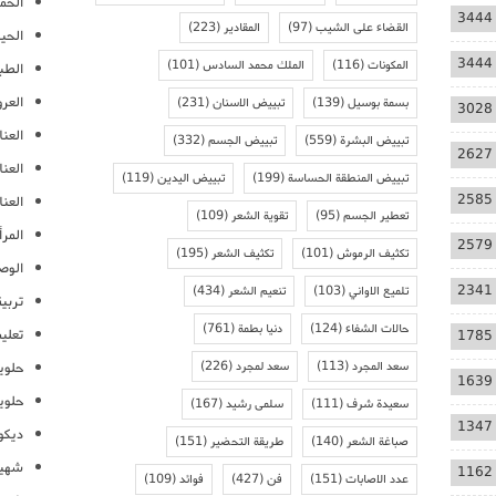
الحمل
3444
القضاء على الشيب
(97)
المقادير
(223)
الحيا
3444
المكونات
(116)
الملك محمد السادس
(101)
الطب
العر
بسمة بوسيل
(139)
تبييض الاسنان
(231)
3028
العنا
تبييض البشرة
(559)
تبييض الجسم
(332)
2627
العن
تبييض المنطقة الحساسة
(199)
تبييض اليدين
(119)
2585
العنا
تعطير الجسم
(95)
تقوية الشعر
(109)
المرأ
2579
تكثيف الرموش
(101)
تكثيف الشعر
(195)
الوص
2341
تلميع الاواني
(103)
تنعيم الشعر
(434)
تربية
حالات الشفاء
(124)
دنيا بطمة
(761)
تعلي
1785
سعد المجرد
(113)
سعد لمجرد
(226)
حلوي
1639
حلوي
سعيدة شرف
(111)
سلمى رشيد
(167)
1347
ديكو
صباغة الشعر
(140)
طريقة التحضير
(151)
شهيو
1162
عدد الاصابات
(151)
فن
(427)
فوائد
(109)