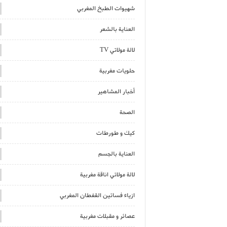
شهيوات الطبخ المغربي
العناية بالشعر
لالة مولاتي TV
حلويات مغربية
أخبار المشاهير
الصحة
كيك و طورطات
العناية بالجسم
لالة مولاتي اناقة مغربية
ازياء فساتين القفطان المغربي
عصائر و مقبلات مغربية