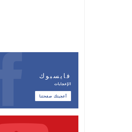
فايسبوك
الإعجابات
أعجبتك صفحتنا