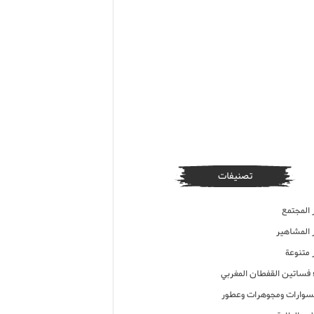
تصنيفات
 المجتمع
ر المشاهير
 متنوعة
ء فساتين القفطان المغربي
وارات ومجوهرات وعطور