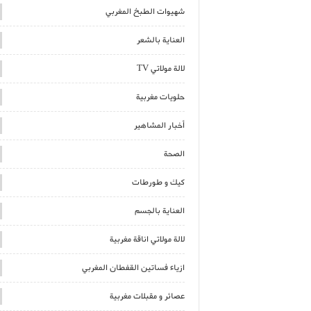
شهيوات الطبخ المغربي
العناية بالشعر
لالة مولاتي TV
حلويات مغربية
أخبار المشاهير
الصحة
كيك و طورطات
العناية بالجسم
لالة مولاتي اناقة مغربية
ازياء فساتين القفطان المغربي
عصائر و مقبلات مغربية