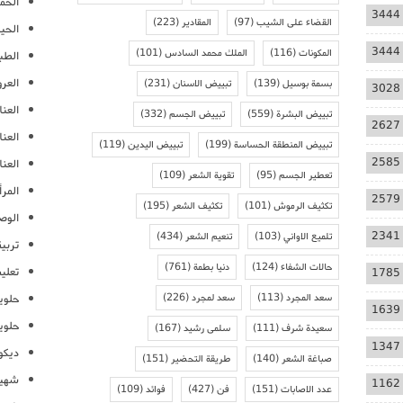
الحمل
3444
القضاء على الشيب
(97)
المقادير
(223)
الحيا
3444
المكونات
(116)
الملك محمد السادس
(101)
الطب
العر
بسمة بوسيل
(139)
تبييض الاسنان
(231)
3028
العنا
تبييض البشرة
(559)
تبييض الجسم
(332)
2627
العن
تبييض المنطقة الحساسة
(199)
تبييض اليدين
(119)
2585
العنا
تعطير الجسم
(95)
تقوية الشعر
(109)
المرأ
2579
تكثيف الرموش
(101)
تكثيف الشعر
(195)
الوص
2341
تلميع الاواني
(103)
تنعيم الشعر
(434)
تربية
حالات الشفاء
(124)
دنيا بطمة
(761)
تعلي
1785
سعد المجرد
(113)
سعد لمجرد
(226)
حلوي
1639
حلوي
سعيدة شرف
(111)
سلمى رشيد
(167)
1347
ديكو
صباغة الشعر
(140)
طريقة التحضير
(151)
شهيو
1162
عدد الاصابات
(151)
فن
(427)
فوائد
(109)