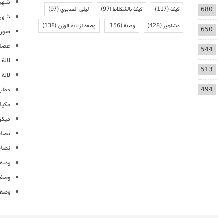
شهيو
680
كيكة
(117)
كيكة بالشكلاط
(97)
ليلى الحديوي
(97)
شهيو
مشاهير
(428)
وصفة
(156)
وصفة لزيادة الوزن
(138)
650
صور 
عصائ
544
لالة م
513
لالة 
494
مطبخ
مكيا
ميكرو
نصائ
نصائ
وصفا
وصفا
وصفا