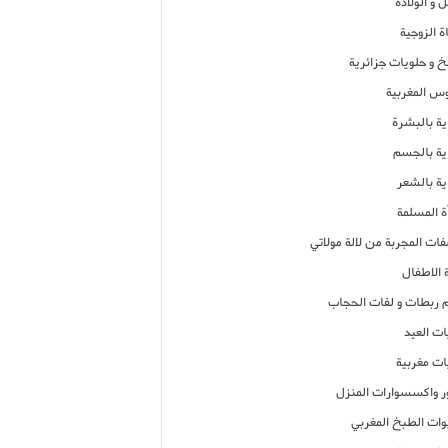
 و الولادة
ة الزوجية
خ و حلويات جزائرية
وس المغربية
ية بالبشرة
اية بالجسم
ية بالشعر
ة المسلمة
فات المجربة من لالة مولاتي
 الاطفال
م ربطات و لفات الحجاب
ات العيد
ات مغربية
ر واكسسوارات المنزل
ات الطبخ المغربي