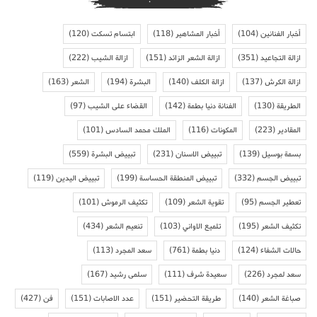
أخبار الفنانين
(104)
أخبار المشاهير
(118)
ابتسام تسكت
(120)
ازالة التجاعيد
(351)
ازالة الشعر الزائد
(151)
ازالة الشيب
(222)
ازالة الكرش
(137)
ازالة الكلف
(140)
البشرة
(194)
الشعر
(163)
الطريقة
(130)
الفنانة دنيا بطمة
(142)
القضاء على الشيب
(97)
المقادير
(223)
المكونات
(116)
الملك محمد السادس
(101)
بسمة بوسيل
(139)
تبييض الاسنان
(231)
تبييض البشرة
(559)
تبييض الجسم
(332)
تبييض المنطقة الحساسة
(199)
تبييض اليدين
(119)
تعطير الجسم
(95)
تقوية الشعر
(109)
تكثيف الرموش
(101)
تكثيف الشعر
(195)
تلميع الاواني
(103)
تنعيم الشعر
(434)
حالات الشفاء
(124)
دنيا بطمة
(761)
سعد المجرد
(113)
سعد لمجرد
(226)
سعيدة شرف
(111)
سلمى رشيد
(167)
صباغة الشعر
(140)
طريقة التحضير
(151)
عدد الاصابات
(151)
فن
(427)