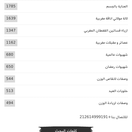
العناية بالجسم
1785
لالة مولاتي اناقة مغربية
1639
ازياء فساتين القفطان المغربي
1347
عصائر و مقبلات مغربية
1162
شهيوات عالمية
680
شهيوات رمضان
650
وصفات لانقاص الوزن
544
حلويات العيد
513
وصفات لزيادة الوزن
494
للاتصال بنا+212614999191
كلمات البحث