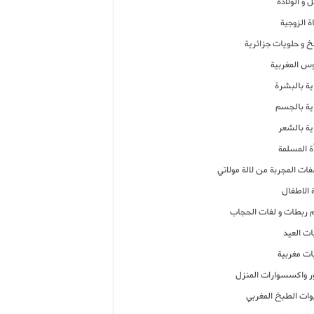
 و الولادة
ة الزوجية
خ و حلويات جزائرية
وس المغربية
ية بالبشرة
اية بالجسم
ية بالشعر
ة المسلمة
فات المجربة من لالة مولاتي
 الاطفال
م ربطات و لفات الحجاب
ات العيد
ات مغربية
ر واكسسوارات المنزل
ات الطبخ المغربي