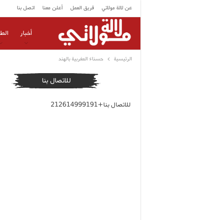
عن لالة مولاتي
فريق العمل
أعلن معنا
اتصل بنا
أخبار
الط
الرئيسية
حسناء المغربية بالهند
للاتصال بنا
للاتصال بنا+212614999191