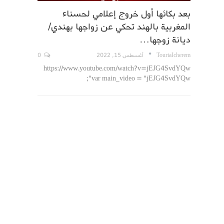
بعد بكائها أول خروج إعلامي لحسناء
المغربية بالهند تحكي عن زواجها بهندي/
ديانة زوجها…
TouriaIcherem
أغسطس 15, 2022
0
https://www.youtube.com/watch?v=jEJG4SvdYQw
var main_video = "jEJG4SvdYQw";