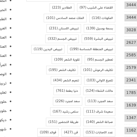
الحمل
3444
القضاء على الشيب
(97)
المقادير
(223)
الحيا
3444
المكونات
(116)
الملك محمد السادس
(101)
الطب
العر
بسمة بوسيل
(139)
تبييض الاسنان
(231)
3028
العنا
تبييض البشرة
(559)
تبييض الجسم
(332)
2627
العن
تبييض المنطقة الحساسة
(199)
تبييض اليدين
(119)
2585
العنا
تعطير الجسم
(95)
تقوية الشعر
(109)
المرأ
2579
تكثيف الرموش
(101)
تكثيف الشعر
(195)
الوص
2341
تلميع الاواني
(103)
تنعيم الشعر
(434)
تربية
حالات الشفاء
(124)
دنيا بطمة
(761)
تعلي
1785
سعد المجرد
(113)
سعد لمجرد
(226)
حلوي
1639
حلوي
سعيدة شرف
(111)
سلمى رشيد
(167)
1347
ديكو
صباغة الشعر
(140)
طريقة التحضير
(151)
شهيو
1162
عدد الاصابات
(151)
فن
(427)
فوائد
(109)