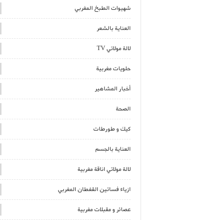
شهيوات الطبخ المغربي
العناية بالشعر
لالة مولاتي TV
حلويات مغربية
أخبار المشاهير
الصحة
كيك و طورطات
العناية بالجسم
لالة مولاتي اناقة مغربية
ازياء فساتين القفطان المغربي
عصائر و مقبلات مغربية