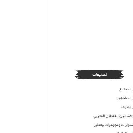
تصنيفات
 المجتمع
ر المشاهير
 متنوعة
ء فساتين القفطان المغربي
وارات ومجوهرات وعطور