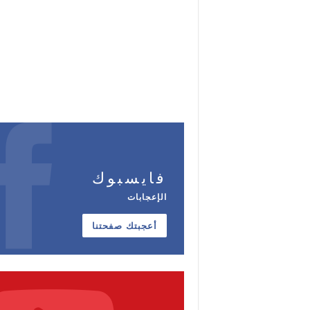
فايسبوك
الإعجابات
أعجبتك صفحتنا