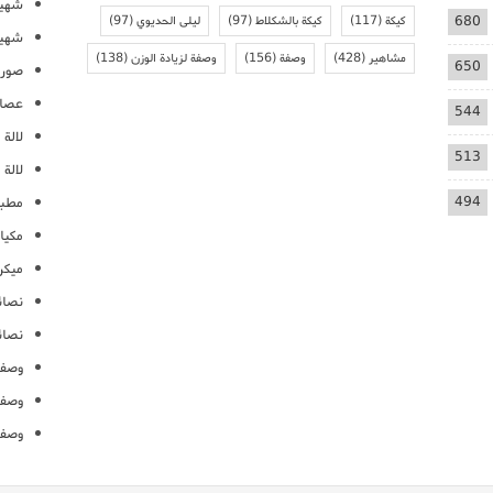
شهيو
680
كيكة
(117)
كيكة بالشكلاط
(97)
ليلى الحديوي
(97)
شهيو
مشاهير
(428)
وصفة
(156)
وصفة لزيادة الوزن
(138)
650
صور 
عصائ
544
لالة م
513
لالة 
494
مطبخ
مكيا
ميكرو
نصائ
نصائ
وصفا
وصفا
وصفا