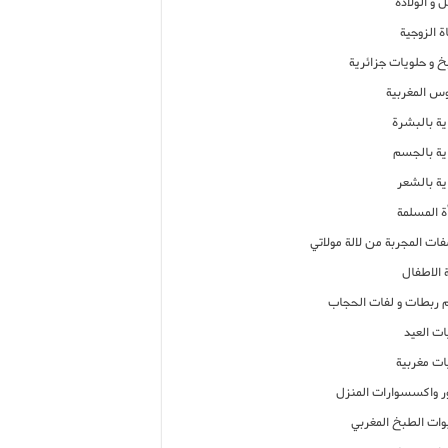
 و الولادة
ة الزوجية
خ و حلويات جزائرية
وس المغربية
ية بالبشرة
اية بالجسم
ية بالشعر
ة المسلمة
فات المجربة من لالة مولاتي
 الاطفال
م ربطات و لفات الحجاب
ات العيد
ات مغربية
ر واكسسوارات المنزل
ات الطبخ المغربي