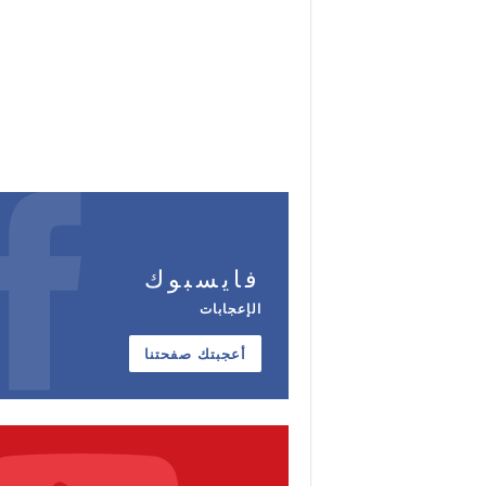
فايسبوك
الإعجابات
أعجبتك صفحتنا