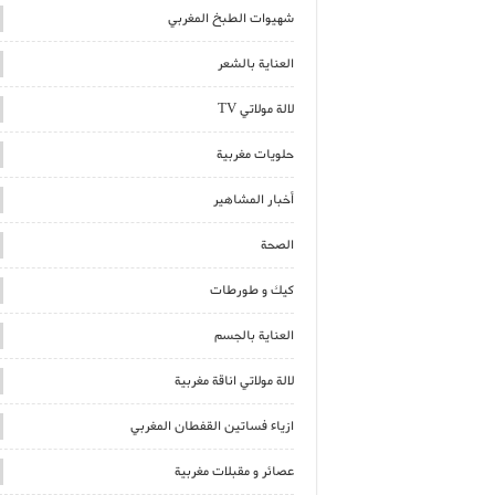
شهيوات الطبخ المغربي
العناية بالشعر
لالة مولاتي TV
حلويات مغربية
أخبار المشاهير
الصحة
كيك و طورطات
العناية بالجسم
لالة مولاتي اناقة مغربية
ازياء فساتين القفطان المغربي
عصائر و مقبلات مغربية