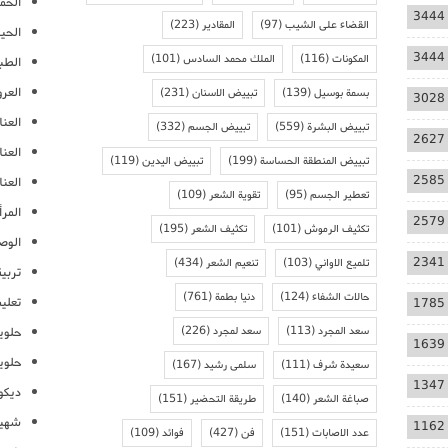
الحمل
3444
القضاء على الشيب
(97)
المقادير
(223)
الحيا
3444
المكونات
(116)
الملك محمد السادس
(101)
الطب
العر
بسمة بوسيل
(139)
تبييض الاسنان
(231)
3028
العنا
تبييض البشرة
(559)
تبييض الجسم
(332)
2627
العن
تبييض المنطقة الحساسة
(199)
تبييض اليدين
(119)
2585
العنا
تعطير الجسم
(95)
تقوية الشعر
(109)
المرأ
2579
تكثيف الرموش
(101)
تكثيف الشعر
(195)
الوص
2341
تلميع الاواني
(103)
تنعيم الشعر
(434)
تربية
حالات الشفاء
(124)
دنيا بطمة
(761)
تعلي
1785
سعد المجرد
(113)
سعد لمجرد
(226)
حلوي
1639
حلوي
سعيدة شرف
(111)
سلمى رشيد
(167)
1347
ديكو
صباغة الشعر
(140)
طريقة التحضير
(151)
شهيو
1162
عدد الاصابات
(151)
فن
(427)
فوائد
(109)