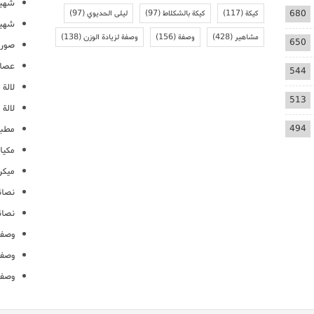
شهيو
680
كيكة
(117)
كيكة بالشكلاط
(97)
ليلى الحديوي
(97)
شهيو
مشاهير
(428)
وصفة
(156)
وصفة لزيادة الوزن
(138)
650
صور 
عصائ
544
لالة م
513
لالة 
494
مطبخ
مكيا
ميكرو
نصائ
نصائ
وصفا
وصفا
وصفا