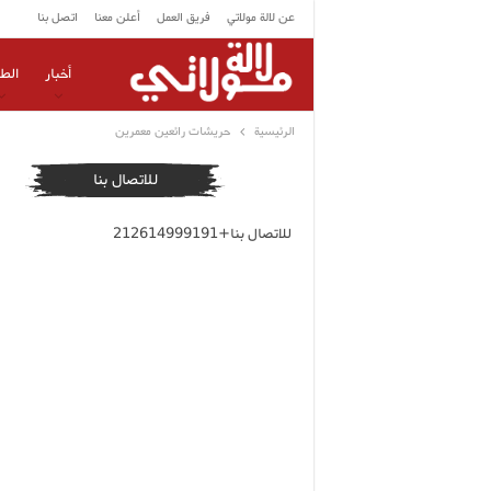
عن لالة مولاتي
فريق العمل
أعلن معنا
اتصل بنا
أخبار
الط
الرئيسية
حريشات رائعين معمرين
للاتصال بنا
للاتصال بنا+212614999191