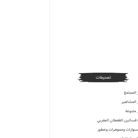
تصنيفات
 المجتمع
ر المشاهير
 متنوعة
ء فساتين القفطان المغربي
وارات ومجوهرات وعطور