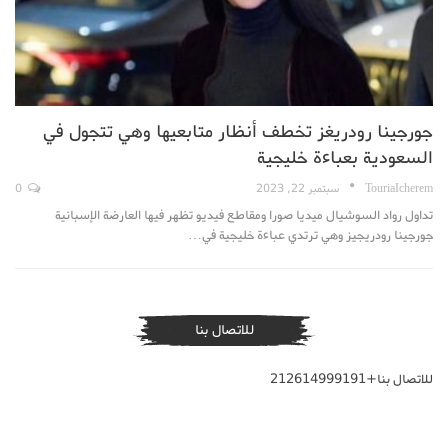
جورجينا رودريغز تخطف أنظار متابعيها وهي تتجول في
السعودية بعباءة خليجية
TouriaIcherem
سبتمبر 22, 2023
0
تداول رواد السوشيال ميديا صورا ومقاطع فيديو تظهر فيها العارضة الإسبانية
جورجينا رودريجيز وهي ترتدي عباءة خليجية في…
للاتصال بنا
للاتصال بنا+212614999191