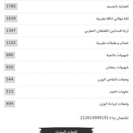
العناية بالجسم
1785
لالة مولاتي اناقة مغربية
1639
ازياء فساتين القفطان المغربي
1347
عصائر و مقبلات مغربية
1162
شهيوات عالمية
680
شهيوات رمضان
650
وصفات لانقاص الوزن
544
حلويات العيد
513
وصفات لزيادة الوزن
494
للاتصال بنا+212614999191
كلمات البحث