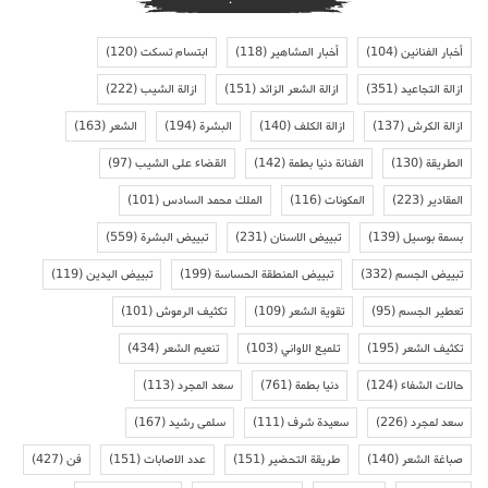
أخبار الفنانين
(104)
أخبار المشاهير
(118)
ابتسام تسكت
(120)
ازالة التجاعيد
(351)
ازالة الشعر الزائد
(151)
ازالة الشيب
(222)
ازالة الكرش
(137)
ازالة الكلف
(140)
البشرة
(194)
الشعر
(163)
الطريقة
(130)
الفنانة دنيا بطمة
(142)
القضاء على الشيب
(97)
المقادير
(223)
المكونات
(116)
الملك محمد السادس
(101)
بسمة بوسيل
(139)
تبييض الاسنان
(231)
تبييض البشرة
(559)
تبييض الجسم
(332)
تبييض المنطقة الحساسة
(199)
تبييض اليدين
(119)
تعطير الجسم
(95)
تقوية الشعر
(109)
تكثيف الرموش
(101)
تكثيف الشعر
(195)
تلميع الاواني
(103)
تنعيم الشعر
(434)
حالات الشفاء
(124)
دنيا بطمة
(761)
سعد المجرد
(113)
سعد لمجرد
(226)
سعيدة شرف
(111)
سلمى رشيد
(167)
صباغة الشعر
(140)
طريقة التحضير
(151)
عدد الاصابات
(151)
فن
(427)