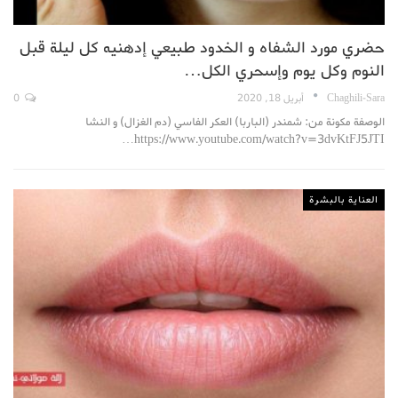
حضري مورد الشفاه و الخدود طبيعي إدهنيه كل ليلة قبل
النوم وكل يوم وإسحري الكل…
Chaghili-Sara
أبريل 18, 2020
0
الوصفة مكونة من: شمندر (الباربا) العكر الفاسي (دم الغزال) و النشا
https://www.youtube.com/watch?v=3dvKtFJ5JTI…
العناية بالبشرة