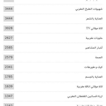
شهيوات الطبخ المغربي
3444
العناية بالشعر
3444
لالة مولاتي TV
3028
حلويات مغربية
2627
أخبار المشاهير
2585
الصحة
2579
كيك و طورطات
2341
العناية بالجسم
1785
لالة مولاتي اناقة مغربية
1639
ازياء فساتين القفطان المغربي
1347
عصائر و مقبلات مغربية
1162