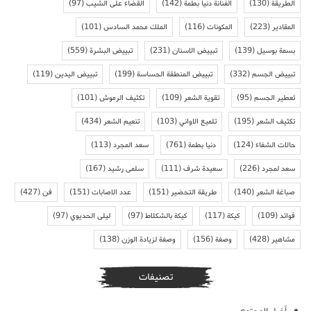
الطريقة
(130)
الفنانة دنيا بطمة
(142)
القضاء على الشيب
(97)
المقادير
(223)
المكونات
(116)
الملك محمد السادس
(101)
بسمة بوسيل
(139)
تبييض الاسنان
(231)
تبييض البشرة
(559)
تبييض الجسم
(332)
تبييض المنطقة الحساسة
(199)
تبييض اليدين
(119)
تعطير الجسم
(95)
تقوية الشعر
(109)
تكثيف الرموش
(101)
تكثيف الشعر
(195)
تلميع الاواني
(103)
تنعيم الشعر
(434)
حالات الشفاء
(124)
دنيا بطمة
(761)
سعد المجرد
(113)
سعد لمجرد
(226)
سعيدة شرف
(111)
سلمى رشيد
(167)
صباغة الشعر
(140)
طريقة التحضير
(151)
عدد الاصابات
(151)
فن
(427)
فوائد
(109)
كيكة
(117)
كيكة بالشكلاط
(97)
ليلى الحديوي
(97)
مشاهير
(428)
وصفة
(156)
وصفة لزيادة الوزن
(138)
تصنيفات