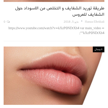
طريقة توريد الشفايف و التخلص من الاسوداد حول
الشفايف للعروس
Hamza-Elbekkali
مايو 5, 2018
0
https://www.youtube.com/watch?v=kXzP0NDtXh4 var main_video =
"kXzP0NDtXh4";
الجمال