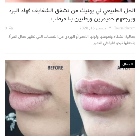
الحل الطبيعي لي يهنيك من تشقق الشفايف فهاد البرد
ويرجعهم حميمرين ورطبين بلا مرطب
TouriaIcherem
ديسمبر 16, 2020
0
جمالية الشفاه ونعومتها ولونها الاحمر أو الوردي من اللمسات التي تظهر جمال المرأة
وتجعلها تبدو غاية في التميز…
الجمال