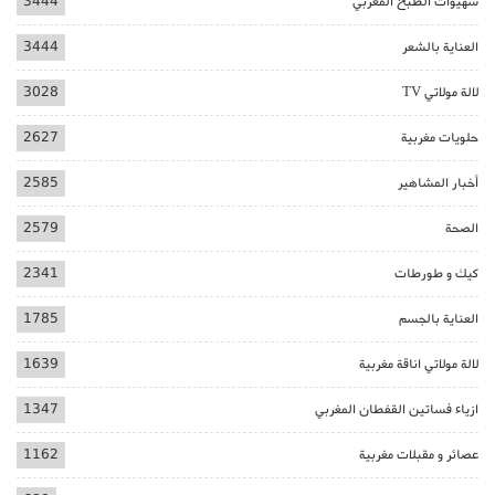
شهيوات الطبخ المغربي
3444
العناية بالشعر
3444
لالة مولاتي TV
3028
حلويات مغربية
2627
أخبار المشاهير
2585
الصحة
2579
كيك و طورطات
2341
العناية بالجسم
1785
لالة مولاتي اناقة مغربية
1639
ازياء فساتين القفطان المغربي
1347
عصائر و مقبلات مغربية
1162