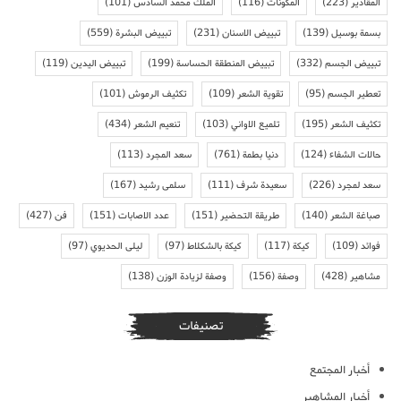
المقادير
(223)
المكونات
(116)
الملك محمد السادس
(101)
بسمة بوسيل
(139)
تبييض الاسنان
(231)
تبييض البشرة
(559)
تبييض الجسم
(332)
تبييض المنطقة الحساسة
(199)
تبييض اليدين
(119)
تعطير الجسم
(95)
تقوية الشعر
(109)
تكثيف الرموش
(101)
تكثيف الشعر
(195)
تلميع الاواني
(103)
تنعيم الشعر
(434)
حالات الشفاء
(124)
دنيا بطمة
(761)
سعد المجرد
(113)
سعد لمجرد
(226)
سعيدة شرف
(111)
سلمى رشيد
(167)
صباغة الشعر
(140)
طريقة التحضير
(151)
عدد الاصابات
(151)
فن
(427)
فوائد
(109)
كيكة
(117)
كيكة بالشكلاط
(97)
ليلى الحديوي
(97)
مشاهير
(428)
وصفة
(156)
وصفة لزيادة الوزن
(138)
تصنيفات
أخبار المجتمع
أخبار المشاهير