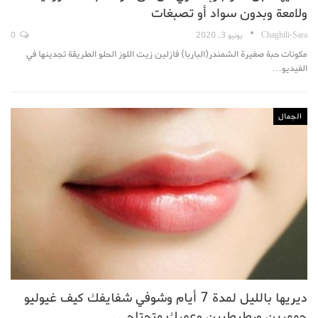
ولامعة وبدون سواد أو تصبغات
Chaghili-Sara
يونيو 3, 2020
0
مكونات حبة صغيرة الشمندر(الباربا) فازلين زيت اللوز الحلو الطريقة تجدينها في
الفيديو…
الجمال
ديريها بالليل لمدة 7 أيام وشوفي شفايفك كيف غيوليو
حممرين ورطيطبين وعمرك متحتاجي…