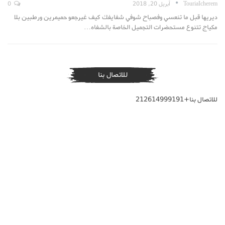
TouriaIcherem
أبريل 20, 2018
0
ديريها قبل ما تنعسي وفصباح شوفي شفايفك كيف غيرجعو حميمرين ورطبين بلا
مكياج تتنوع مستحضرات التجميل الخاصة بالشفاه…
للاتصال بنا
للاتصال بنا+212614999191