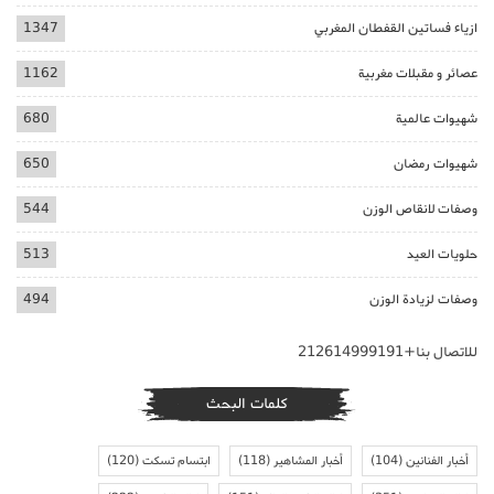
ازياء فساتين القفطان المغربي
1347
عصائر و مقبلات مغربية
1162
شهيوات عالمية
680
شهيوات رمضان
650
وصفات لانقاص الوزن
544
حلويات العيد
513
وصفات لزيادة الوزن
494
للاتصال بنا+212614999191
كلمات البحث
أخبار الفنانين
(104)
أخبار المشاهير
(118)
ابتسام تسكت
(120)