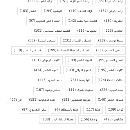
ازالة التجاعيد
(351)
ازالة الشعر الزائد
(151)
ازالة الشيب
(222)
ازالة الكرش
(137)
ازالة الكلف
(140)
البشرة
(194)
الشعر
(163)
الطريقة
(130)
الفنانة دنيا بطمة
(142)
القضاء على الشيب
(97)
المقادير
(223)
المكونات
(116)
الملك محمد السادس
(101)
بسمة بوسيل
(139)
تبييض الاسنان
(231)
تبييض البشرة
(559)
تبييض الجسم
(332)
تبييض المنطقة الحساسة
(199)
تبييض اليدين
(119)
تعطير الجسم
(95)
تقوية الشعر
(109)
تكثيف الرموش
(101)
تكثيف الشعر
(195)
تلميع الاواني
(103)
تنعيم الشعر
(434)
حالات الشفاء
(124)
دنيا بطمة
(761)
سعد المجرد
(113)
سعد لمجرد
(226)
سعيدة شرف
(111)
سلمى رشيد
(167)
صباغة الشعر
(140)
طريقة التحضير
(151)
عدد الاصابات
(151)
فن
(427)
فوائد
(109)
كيكة
(117)
كيكة بالشكلاط
(97)
ليلى الحديوي
(97)
مشاهير
(428)
وصفة
(156)
وصفة لزيادة الوزن
(138)