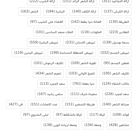
ازالة التجاعيد
(351)
ازالة الشعر الزائد
(151)
ازالة الشيب
(222)
ازالة الكرش
(137)
ازالة الكلف
(140)
البشرة
(194)
الشعر
(163)
الطريقة
(130)
الفنانة دنيا بطمة
(142)
القضاء على الشيب
(97)
المقادير
(223)
المكونات
(116)
الملك محمد السادس
(101)
بسمة بوسيل
(139)
تبييض الاسنان
(231)
تبييض البشرة
(559)
تبييض الجسم
(332)
تبييض المنطقة الحساسة
(199)
تبييض اليدين
(119)
تعطير الجسم
(95)
تقوية الشعر
(109)
تكثيف الرموش
(101)
تكثيف الشعر
(195)
تلميع الاواني
(103)
تنعيم الشعر
(434)
حالات الشفاء
(124)
دنيا بطمة
(761)
سعد المجرد
(113)
سعد لمجرد
(226)
سعيدة شرف
(111)
سلمى رشيد
(167)
صباغة الشعر
(140)
طريقة التحضير
(151)
عدد الاصابات
(151)
فن
(427)
فوائد
(109)
كيكة
(117)
كيكة بالشكلاط
(97)
ليلى الحديوي
(97)
مشاهير
(428)
وصفة
(156)
وصفة لزيادة الوزن
(138)