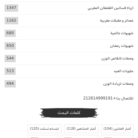
ازياء فساتين القفطان المغربي
1347
عصائر و مقبلات مغربية
1162
شهيوات عالمية
680
شهيوات رمضان
650
وصفات لانقاص الوزن
544
حلويات العيد
513
وصفات لزيادة الوزن
494
للاتصال بنا+212614999191
كلمات البحث
أخبار الفنانين
(104)
أخبار المشاهير
(118)
ابتسام تسكت
(120)