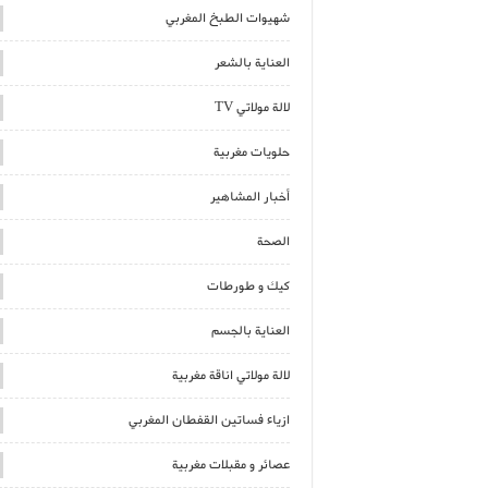
شهيوات الطبخ المغربي
العناية بالشعر
لالة مولاتي TV
حلويات مغربية
أخبار المشاهير
الصحة
كيك و طورطات
العناية بالجسم
لالة مولاتي اناقة مغربية
ازياء فساتين القفطان المغربي
عصائر و مقبلات مغربية