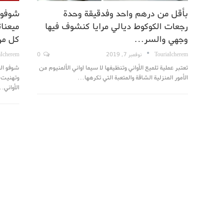
بأقل من درهم واحد وفدقيقة وحدة
شوفو 
رجعات الكوكوط ديالي مرايا كنشوف فيها
ميعنات
وجهي والسر…
كل مر
TouriaIcherem
نوفمبر 7, 2019
0
aIcherem
تعتبر عملية تلميع الأواني وتنظيفها لا سيما اواني الألمنيوم من
شوفو الف
الأمور المنزلية الشاقة والمتعبة التي تكرهها…
وتهنيت م
الأواني