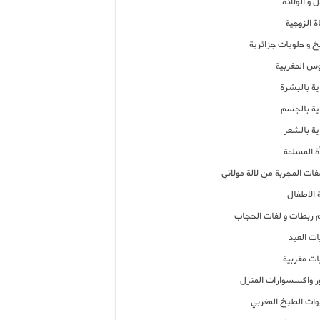
 و الولادة
ة الزوجية
خ و حلويات جزائرية
وس المغربية
ية بالبشرة
اية بالجسم
ية بالشعر
ة المسلمة
فات المجربة من لالة مولاتي
 الاطفال
م ربطات و لفات الحجاب
ات العيد
ات مغربية
ر واكسسوارات المنزل
ات الطبخ المغربي