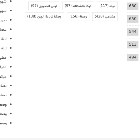
شهيو
680
كيكة
(117)
كيكة بالشكلاط
(97)
ليلى الحديوي
(97)
شهيو
مشاهير
(428)
وصفة
(156)
وصفة لزيادة الوزن
(138)
650
صور 
عصائ
544
لالة م
513
لالة 
494
مطبخ
مكيا
ميكرو
نصائ
نصائ
وصفا
وصفا
وصفا