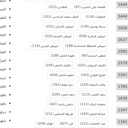
الحمل
3444
القضاء على الشيب
(97)
المقادير
(223)
الحيا
3444
المكونات
(116)
الملك محمد السادس
(101)
الطب
العر
بسمة بوسيل
(139)
تبييض الاسنان
(231)
3028
العنا
تبييض البشرة
(559)
تبييض الجسم
(332)
2627
العن
تبييض المنطقة الحساسة
(199)
تبييض اليدين
(119)
2585
العنا
تعطير الجسم
(95)
تقوية الشعر
(109)
المرأ
2579
تكثيف الرموش
(101)
تكثيف الشعر
(195)
الوص
2341
تلميع الاواني
(103)
تنعيم الشعر
(434)
تربية
حالات الشفاء
(124)
دنيا بطمة
(761)
تعلي
1785
سعد المجرد
(113)
سعد لمجرد
(226)
حلوي
1639
حلوي
سعيدة شرف
(111)
سلمى رشيد
(167)
1347
ديكو
صباغة الشعر
(140)
طريقة التحضير
(151)
شهيو
1162
عدد الاصابات
(151)
فن
(427)
فوائد
(109)