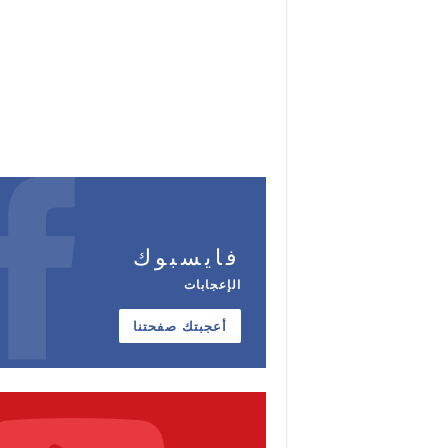
فايسبوك
الإعجابات
أعجبتك صفحتنا