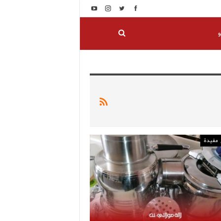
و
مفيدة