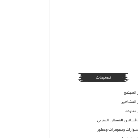
تصنيفات
 المجتمع
ر المشاهير
 متنوعة
ء فساتين القفطان المغربي
وارات ومجوهرات وعطور