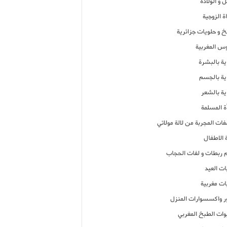
 و الولادة
ة الزوجية
خ و حلويات جزائرية
وس المغربية
ية بالبشرة
اية بالجسم
ية بالشعر
ة المسلمة
فات المجربة من لالة مولاتي
 الاطفال
م ربطات و لفات الحجاب
ات العيد
ات مغربية
ر واكسسوارات المنزل
ات الطبخ المغربي