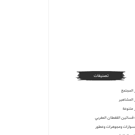
تصنيفات
 المجتمع
ر المشاهير
 متنوعة
ء فساتين القفطان المغربي
وارات ومجوهرات وعطور