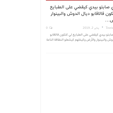
 صابتو بيدي كيقضي على الطبايع
ون فالافابو ديال الدوش والبينوار
رض…
Touri
يناير 2, 2019
0
بتو بيدي كيقضي على الطبايع لي كتكون فالافابو
وش والبينوار والأرض وكيخلهم كيشعلو النظافة التامة