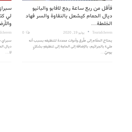
فأقل من ربع ساعة رجع لافابو والبانيو
سبراي
ديال الحمام كيشعل بالنقاوة والسر فهاد
لي كتك
الخلطة…
والأ
TouriaIcherem
يوليو 19, 2020
0
aIcherem
يحتاج الحمّام إلى طُرق وأدوات محددة لتنظيفه بسبب أنه
سبراي صا
مليء بالجراثيم، بالإضافة إلى الحاجة إلى تنظيفهِ بشكلٍ
ديال الد
يوميّ…
لا…