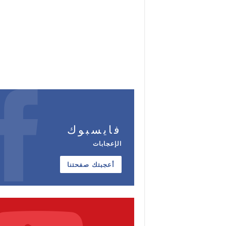
فايسبوك
الإعجابات
أعجبتك صفحتنا