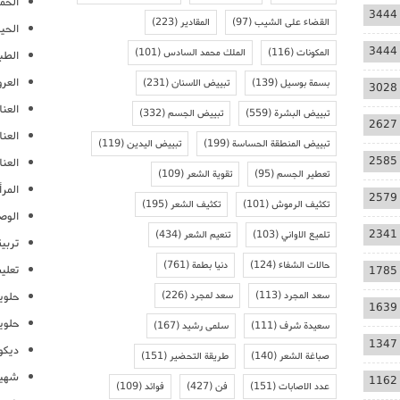
الحمل
3444
القضاء على الشيب
(97)
المقادير
(223)
الحيا
3444
المكونات
(116)
الملك محمد السادس
(101)
الطب
العر
بسمة بوسيل
(139)
تبييض الاسنان
(231)
3028
العنا
تبييض البشرة
(559)
تبييض الجسم
(332)
2627
العن
تبييض المنطقة الحساسة
(199)
تبييض اليدين
(119)
2585
العنا
تعطير الجسم
(95)
تقوية الشعر
(109)
المرأ
2579
تكثيف الرموش
(101)
تكثيف الشعر
(195)
الوص
2341
تلميع الاواني
(103)
تنعيم الشعر
(434)
تربية
حالات الشفاء
(124)
دنيا بطمة
(761)
تعلي
1785
سعد المجرد
(113)
سعد لمجرد
(226)
حلوي
1639
حلوي
سعيدة شرف
(111)
سلمى رشيد
(167)
1347
ديكو
صباغة الشعر
(140)
طريقة التحضير
(151)
شهيو
1162
عدد الاصابات
(151)
فن
(427)
فوائد
(109)