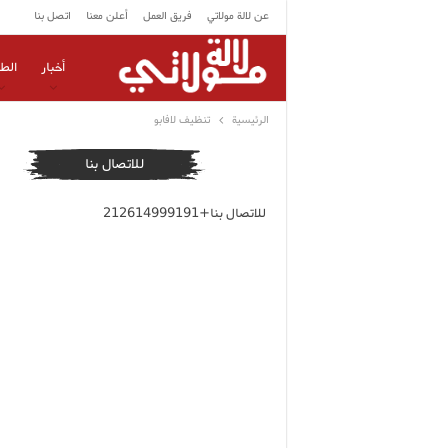
عن لالة مولاتي
فريق العمل
أعلن معنا
اتصل بنا
أخبار
الط
الرئيسية
تنظيف لافابو
للاتصال بنا
للاتصال بنا+212614999191