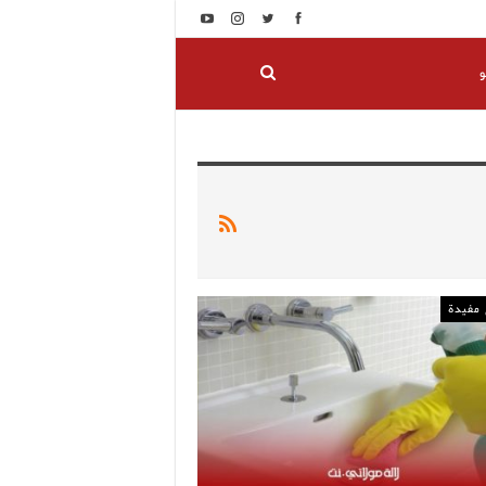
و
مفيدة