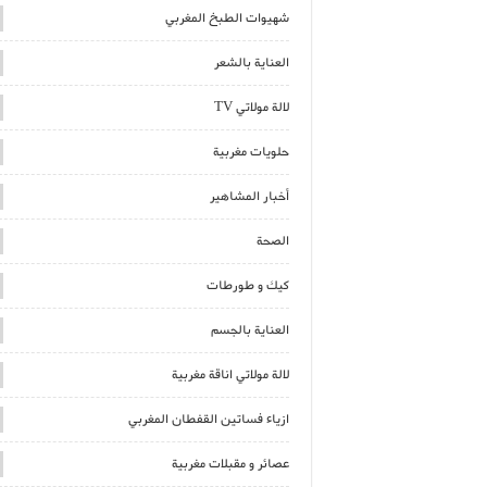
شهيوات الطبخ المغربي
العناية بالشعر
لالة مولاتي TV
حلويات مغربية
أخبار المشاهير
الصحة
كيك و طورطات
العناية بالجسم
لالة مولاتي اناقة مغربية
ازياء فساتين القفطان المغربي
عصائر و مقبلات مغربية