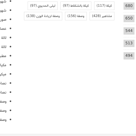
شهيو
680
كيكة
(117)
كيكة بالشكلاط
(97)
ليلى الحديوي
(97)
شهيو
مشاهير
(428)
وصفة
(156)
وصفة لزيادة الوزن
(138)
650
صور 
عصائ
544
لالة م
513
لالة 
494
مطبخ
مكيا
ميكرو
نصائ
نصائ
وصفا
وصفا
وصفا